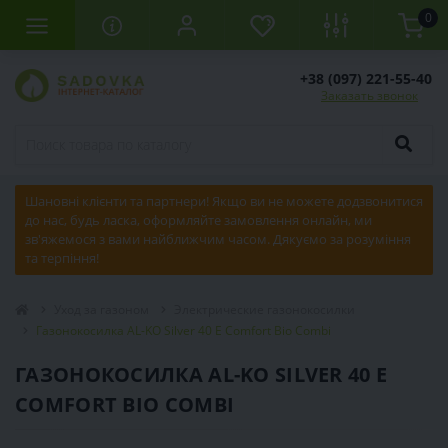
0
+38 (097) 221-55-40
Заказать звонок
Шановні клієнти та партнери! Якщо ви не можете додзвонитися
до нас, будь ласка, оформляйте замовлення онлайн, ми
зв'яжемося з вами найближчим часом. Дякуємо за розуміння
та терпіння!
Уход за газоном
Электрические газонокосилки
Газонокосилка AL-KO Silver 40 E Comfort Bio Combi
ГАЗОНОКОСИЛКА AL-KO SILVER 40 E
COMFORT BIO COMBI