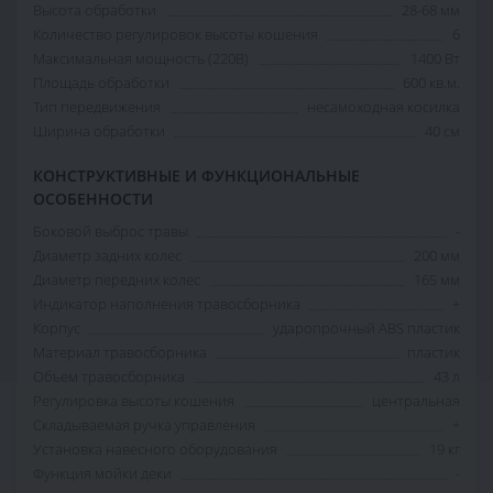
Высота обработки
28-68 мм
Количество регулировок высоты кошения
6
Максимальная мощность (220В)
1400 Вт
Площадь обработки
600 кв.м.
Тип передвижения
несамоходная косилка
Ширина обработки
40 см
КОНСТРУКТИВНЫЕ И ФУНКЦИОНАЛЬНЫЕ
ОСОБЕННОСТИ
Боковой выброс травы
-
Диаметр задних колес
200 мм
Диаметр передних колес
165 мм
Индикатор наполнения травосборника
+
Корпус
ударопрочный ABS пластик
Материал травосборника
пластик
Объем травосборника
43 л
Регулировка высоты кошения
центральная
Складываемая ручка управления
+
Установка навесного оборудования
19 кг
Функция мойки деки
-