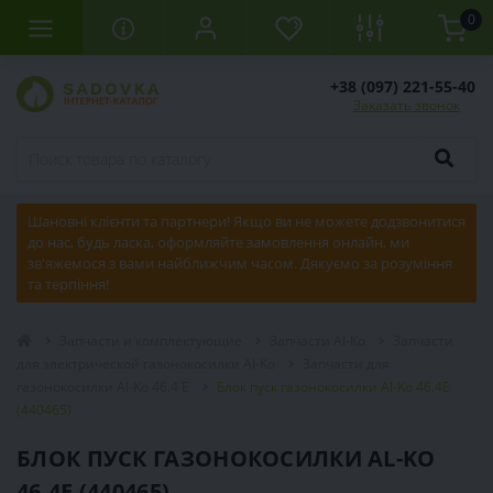
0
+38 (097) 221-55-40
Заказать звонок
Шановні клієнти та партнери! Якщо ви не можете додзвонитися
до нас, будь ласка, оформляйте замовлення онлайн, ми
зв'яжемося з вами найближчим часом. Дякуємо за розуміння
та терпіння!
Запчасти и комплектующие
Запчасти Al-Ko
Запчасти
для электрической газонокосилки Al-Ko
Запчасти для
газонокосилки Al-Ko 46.4 E
Блок пуск газонокосилки Al-Ko 46.4E
(440465)
БЛОК ПУСК ГАЗОНОКОСИЛКИ AL-KO
46.4E (440465)