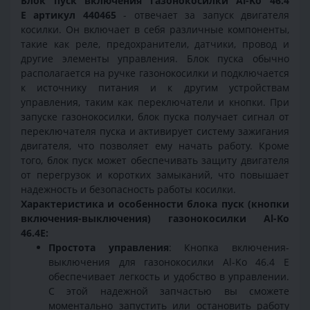
Блок пуск включения газонокосилки Al-Ko 46.4
E
артикул 440465
- отвечает за запуск двигателя
косилки. Он включает в себя различные компоненты,
такие как реле, предохранители, датчики, провод и
другие элементы управления. Блок пуска обычно
располагается на ручке газонокосилки и подключается
к источнику питания и к другим устройствам
управления, таким как переключатели и кнопки. При
запуске газонокосилки, блок пуска получает сигнал от
переключателя пуска и активирует систему зажигания
двигателя, что позволяет ему начать работу. Кроме
того, блок пуск может обеспечивать защиту двигателя
от перегрузок и коротких замыканий, что повышает
надежность и безопасность работы косилки.
Характеристика и особенности блока пуск (кнопки
включения-выключения) газонокосилки Al-Ko
46.4E:
Простота управления
: Кнопка включения-
выключения для газонокосилки Al-Ko 46.4 E
обеспечивает легкость и удобство в управлении.
С этой надежной запчастью вы сможете
моментально запустить или остановить работу