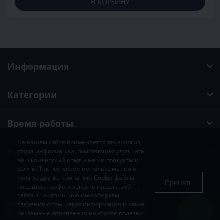
В КОРЗИНУ
Информация
Категории
Время работы
На нашем сайте применяется технология
Наши контакты
сбора информации, помогающая улучшать
ваш клиентский опыт и наши продукты и
услуги. Так поступаем не только мы, но и
многие другие компании. Cookie-файлы
SADOVKA
© 2019-2026
Принять
повышают эффективность нашего веб-
Разработка и поддержка
MIG STUDIO
сайта. С их помощью мы собираем
сведения о том, какая информация и какие
рекламные объявления наиболее полезны