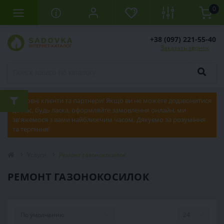
0
+38 (097) 221-55-40
Заказать звонок
Шановні клієнти та партнери! Якщо ви не можете додзвонитися
до нас, будь ласка, оформляйте замовлення онлайн, ми
зв'яжемося з вами найближчим часом. Дякуємо за розуміння
та терпіння!
Услуги
Ремонт газонокосилок
РЕМОНТ ГАЗОНОКОСИЛОК