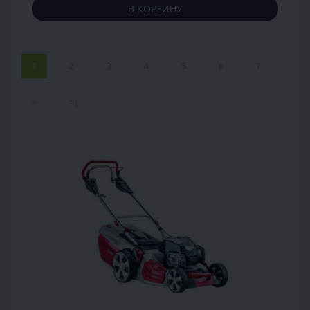
В КОРЗИНУ
1
2
3
4
5
6
7
>
>|