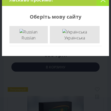
Оберіть мову сайту
Ремонт газонокосилки Al-Ko 473 SP-A
Russian
Українська
0
650 грн.
В КОРЗИНУ
Популярный