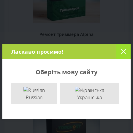
Ремонт триммера Alpina
0
Ласкаво просимо!
0 грн.
Оберіть мову сайту
В КОРЗИНУ
Russian
Українська
Популярный
Продано