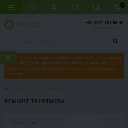
0
+38 (097) 221-55-40
Заказать звонок
Шановні клієнти та партнери! Якщо ви не можете додзвонитися
до нас, будь ласка, оформляйте замовлення онлайн, ми
зв'яжемося з вами найближчим часом. Дякуємо за розуміння
та терпіння!
Услуги
Ремонт триммера
РЕМОНТ ТРИММЕРА