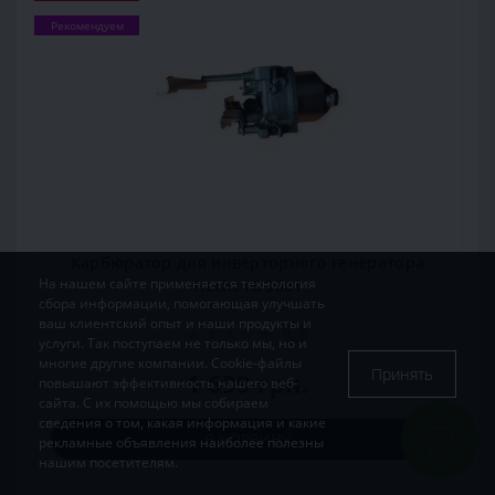
Рекомендуем
Карбюратор для инверторного генератора
На нашем сайте применяется технология
Hecht IG 3601
сбора информации, помогающая улучшать
ваш клиентский опыт и наши продукты и
0
услуги. Так поступаем не только мы, но и
многие другие компании. Cookie-файлы
Принять
1 699 грн.
повышают эффективность нашего веб-
сайта. С их помощью мы собираем
сведения о том, какая информация и какие
В КОРЗИНУ
рекламные объявления наиболее полезны
нашим посетителям.