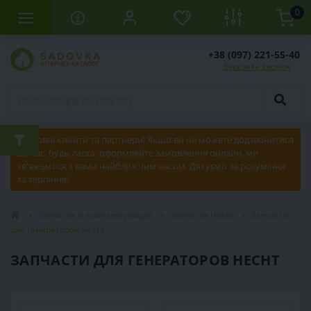
0
+38 (097) 221-55-40
Заказать звонок
Шановні клієнти та партнери! Якщо ви не можете додзвонитися
до нас, будь ласка, оформляйте замовлення онлайн, ми
зв'яжемося з вами найближчим часом. Дякуємо за розуміння
та терпіння!
Запчасти и комплектующие
Запчасти Hecht
Запчасти
для генераторов Hecht
ЗАПЧАСТИ ДЛЯ ГЕНЕРАТОРОВ HECHT