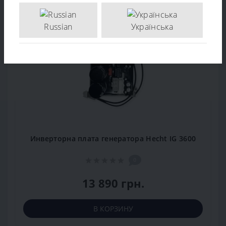
Заканчивается
Russian
Українська
Рекомендуем
Инверторна плата генератора Hecht IG 3600
0
13 890 грн.
В КОРЗИНУ