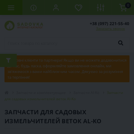
0
+38 (097) 221-55-40
Заказать звонок
Шановні клієнти та партнери! Якщо ви не можете додзвонитися
до нас, будь ласка, оформляйте замовлення онлайн, ми
зв'яжемося з вами найближчим часом. Дякуємо за розуміння
та терпіння!
Запчасти и комплектующие
Запчасти Al-Ko
Запчасти
для садовых измельчителей веток Al-Ko
ЗАПЧАСТИ ДЛЯ САДОВЫХ
ИЗМЕЛЬЧИТЕЛЕЙ ВЕТОК AL-KO