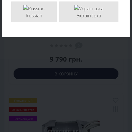
Russian
Українська
Двигатель измельчителя Al-Ko LH 2810 440704
0
9 790 грн.
В КОРЗИНУ
Популярный
Заканчивается
Рекомендуем