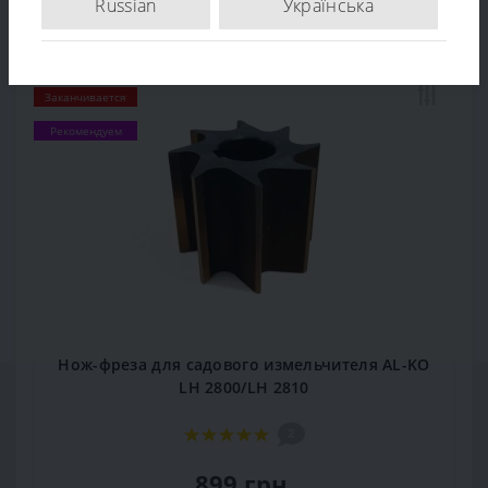
Russian
Українська
Популярный
Заканчивается
Рекомендуем
Нож-фреза для садового измельчителя AL-KO
LH 2800/LH 2810
2
899 грн.