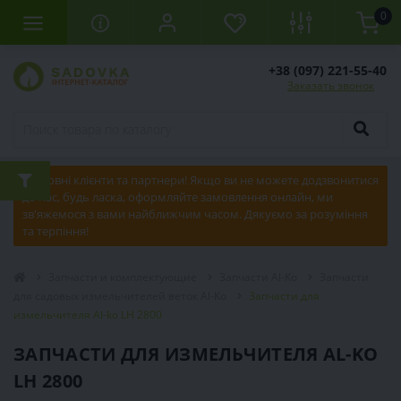
0
+38 (097) 221-55-40
Заказать звонок
Шановні клієнти та партнери! Якщо ви не можете додзвонитися
до нас, будь ласка, оформляйте замовлення онлайн, ми
зв'яжемося з вами найближчим часом. Дякуємо за розуміння
та терпіння!
Запчасти и комплектующие
Запчасти Al-Ko
Запчасти
для садовых измельчителей веток Al-Ko
Запчасти для
измельчителя Al-ko LH 2800
ЗАПЧАСТИ ДЛЯ ИЗМЕЛЬЧИТЕЛЯ AL-KO
LH 2800