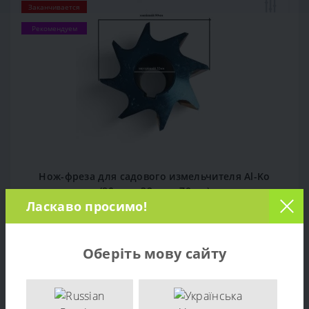
Заканчивается
Рекомендуем
Нож-фреза для садового измельчителя Al-Ko
(80мм х 32мм х 70мм)
Ласкаво просимо!
1
899 грн.
Оберіть мову сайту
В КОРЗИНУ