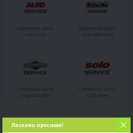
Сервисный центр
Сервисный центр
Алко Киев
Олео Мак Киев
Сервисный центр
Сервисный центр
Briggs&Stratton
Соло Киев
Ласкаво просимо!