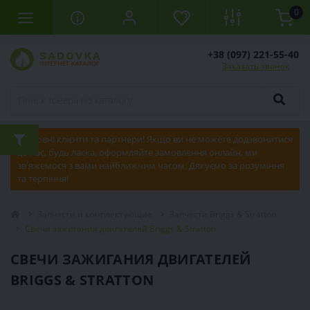
0
+38 (097) 221-55-40
Заказать звонок
Шановні клієнти та партнери! Якщо ви не можете додзвонитися
до нас, будь ласка, оформляйте замовлення онлайн, ми
зв'яжемося з вами найближчим часом. Дякуємо за розуміння
та терпіння!
Запчасти и комплектующие
Запчасти Briggs & Stratton
Свечи зажигания двигателей Briggs & Stratton
СВЕЧИ ЗАЖИГАНИЯ ДВИГАТЕЛЕЙ
BRIGGS & STRATTON