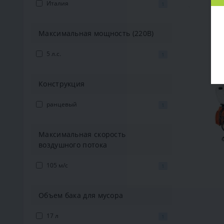
Италия
1
Максимальная мощность (220В)
5 л.с.
1
Конструкция
ранцевый
1
Максимальная скорость
воздушного потока
105 м/c
1
Объем бака для мусора
17 л
1