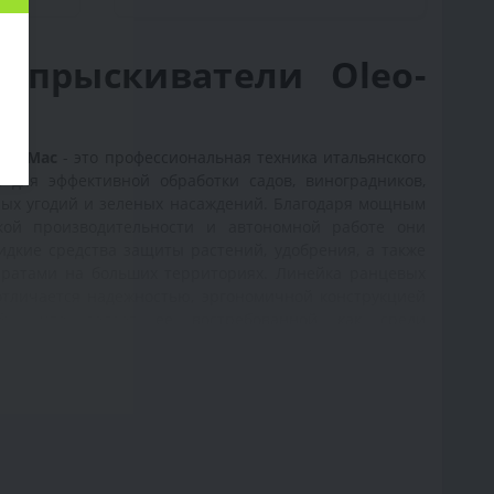
опрыскиватели Oleo-
leo-Mac
- это профессиональная техника итальянского
я для эффективной обработки садов, виноградников,
ных угодий и зеленых насаждений. Благодаря мощным
окой производительности и автономной работе они
дкие средства защиты растений, удобрения, а также
ратами на больших территориях. Линейка ранцевых
отличается надежностью, эргономичной конструкцией
бы, что делает ее востребованной как среди
адельцев крупных частных хозяйств.
 бензиновых опрыскивателей
leo-Mac предназначены для выполнения различных
альных работ:
годников;