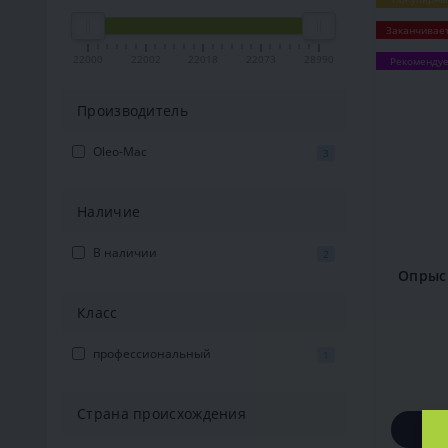
Заканчивае
22000
22002
22018
22073
28990
Рекоменду
Производитель
Oleo-Mac
3
Наличие
В наличии
2
Опрыс
Класс
профессиональный
1
Страна происхождения