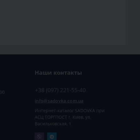
р;
тений;
;
;
лями и заболеваниями растений;
коммунальных территорий;
яйствах, питомниках и агропредприятиях.
ль позволяет выполнять работы вдали от источников
сокую мобильность и производительность.
ент бензиновых
Наши контакты
й Oleo-Mac
+38 (097) 221-55-40
:00
.com.ua представлен широкий выбор оригинальных
o-Mac и фирменных аксессуаров.
info@sadovka.com.ua
Интернет-каталог SADOVKA при
мотоопрыскиватели;
АСЦ ТОРГПОСТ г. Киев, ул.
ащиты растений;
Васильковская, 1
ью распыления порошковых препаратов;
 небольших, средних и крупных сельскохозяйственных