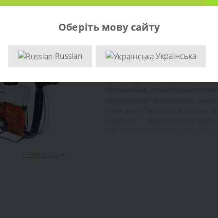
Оберіть мову сайту
Бензиновые 
Mac
Russian
Українська
Бензиновые опрыскиватели O
производства, предназначенна
питомников, сельскохозяйствен
двухтактным двигателям, выс
позволяют быстро распылять жи
работать с порошковыми препа
мотоопрыскивателей Oleo-Mac 
и длительным сроком служ
профессионалов, так и среди вл
Развернуть
Предназначение
Oleo-Mac
Бензиновые опрыскиватели O
сельскохозяйственных и коммун
✅
обработки плодовых садов и я