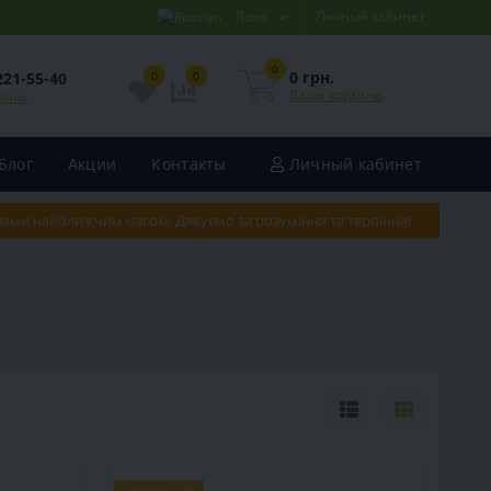
Язык
Личный кабинет
0
0 грн.
221-55-40
0
0
Ваша корзина
онок
Блог
Акции
Контакты
Личный кабинет
 вами найближчим часом. Дякуємо за розуміння та терпіння!
Популярный