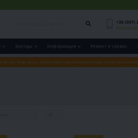
+38 (097) 
Заказать зв
и
Бренды
Информация
Ремонт и сервис
я до нас, будь ласка, оформляйте замовлення онлайн, ми зв'яжемося з
й
Популярный