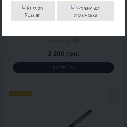
Russian
Українська
Вал червячный редуктора снегоуборщика AL-
KO 620E - 412140
0
2 200 грн.
В КОРЗИНУ
Популярный