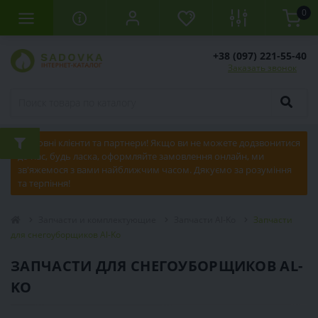
0
+38 (097) 221-55-40
Заказать звонок
Шановні клієнти та партнери! Якщо ви не можете додзвонитися
до нас, будь ласка, оформляйте замовлення онлайн, ми
зв'яжемося з вами найближчим часом. Дякуємо за розуміння
та терпіння!
Запчасти и комплектующие
Запчасти Al-Ko
Запчасти
для снегоуборщиков Al-Ko
ЗАПЧАСТИ ДЛЯ СНЕГОУБОРЩИКОВ AL-
KO