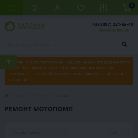
0
+38 (097) 221-55-40
Заказать звонок
Шановні клієнти та партнери! Якщо ви не можете додзвонитися
до нас, будь ласка, оформляйте замовлення онлайн, ми
зв'яжемося з вами найближчим часом. Дякуємо за розуміння
та терпіння!
Услуги
Ремонт мотопомп
РЕМОНТ МОТОПОМП