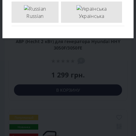
Russian
Українська
АВР (Hecht 2 кВт) для генератора Hyundai HHY
3050F/3050FE
0
1 299 грн.
В КОРЗИНУ
Популярный
Новинка