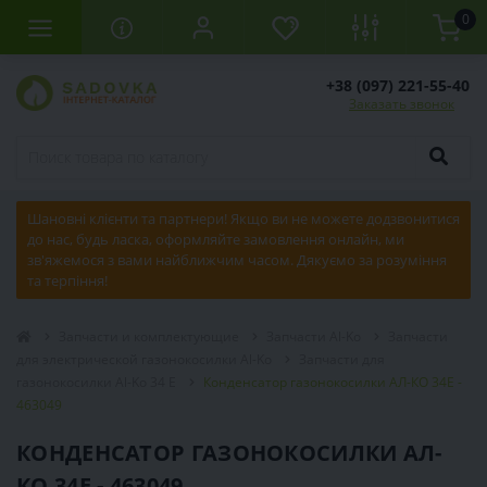
0
+38 (097) 221-55-40
Заказать звонок
Шановні клієнти та партнери! Якщо ви не можете додзвонитися
до нас, будь ласка, оформляйте замовлення онлайн, ми
зв'яжемося з вами найближчим часом. Дякуємо за розуміння
та терпіння!
Запчасти и комплектующие
Запчасти Al-Ko
Запчасти
для электрической газонокосилки Al-Ko
Запчасти для
газонокосилки Al-Ko 34 E
Конденсатор газонокосилки АЛ-КО 34Е -
463049
КОНДЕНСАТОР ГАЗОНОКОСИЛКИ АЛ-
КО 34Е - 463049