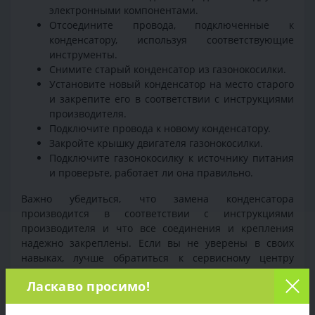
электронными компонентами.
Отсоедините провода, подключенные к
конденсатору, используя соответствующие
инструменты.
Снимите старый конденсатор из газонокосилки.
Установите новый конденсатор на место старого
и закрепите его в соответствии с инструкциями
производителя.
Подключите провода к новому конденсатору.
Закройте крышку двигателя газонокосилки.
Подключите газонокосилку к источнику питания
и проверьте, работает ли она правильно.
Важно убедиться, что замена конденсатора
производится в соответствии с инструкциями
производителя и что все соединения и крепления
надежно закреплены. Если вы не уверены в своих
навыках, лучше обратиться к сервисному центру
Торгпост для помощи в замене конденсатора.
Ласкаво просимо!
+38 (097) 221-55-40
info@sadovka.com.ua