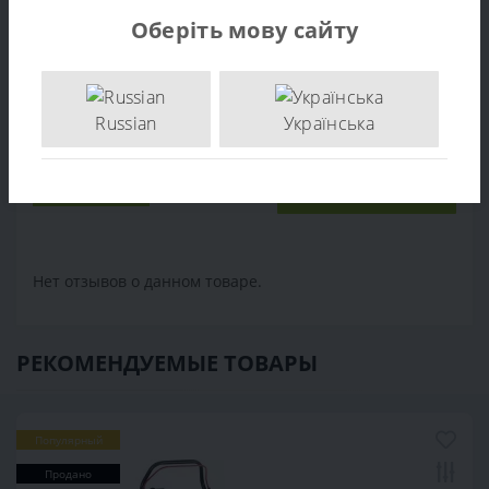
г. Киев, ул. Васильковская, 1
Оберіть мову сайту
Конденсатор газонокосилки АЛ-КО 34Е - 463049
,
463049
,
Запчасти Al-Ko
Russian
Українська
Отзывов (0)
Написать отзыв
Нет отзывов о данном товаре.
РЕКОМЕНДУЕМЫЕ ТОВАРЫ
Популярный
Продано