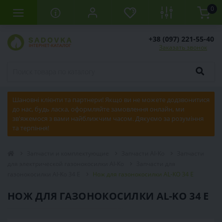
0
+38 (097) 221-55-40
Заказать звонок
Шановні клієнти та партнери! Якщо ви не можете додзвонитися
до нас, будь ласка, оформляйте замовлення онлайн, ми
зв'яжемося з вами найближчим часом. Дякуємо за розуміння
та терпіння!
Запчасти и комплектующие
Запчасти Al-Ko
Запчасти
для электрической газонокосилки Al-Ko
Запчасти для
газонокосилки Al-Ko 34 E
Нож для газонокосилки AL-KO 34 E
НОЖ ДЛЯ ГАЗОНОКОСИЛКИ AL-KO 34 E