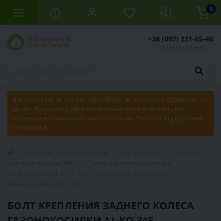
0
+38 (097) 221-55-40
Заказать звонок
Шановні клієнти та партнери! Якщо ви не можете додзвонитися
до нас, будь ласка, оформляйте замовлення онлайн, ми
зв'яжемося з вами найближчим часом. Дякуємо за розуміння
та терпіння!
Запчасти и комплектующие
Запчасти Al-Ko
Запчасти
для газонокосилок Al-Ko
Болты креплений колес для
газонокосилок Al-Ko
Болт крепления заднего колеса
газонокосилки Al-Ko 34E
БОЛТ КРЕПЛЕНИЯ ЗАДНЕГО КОЛЕСА
ГАЗОНОКОСИЛКИ AL-KO 34E