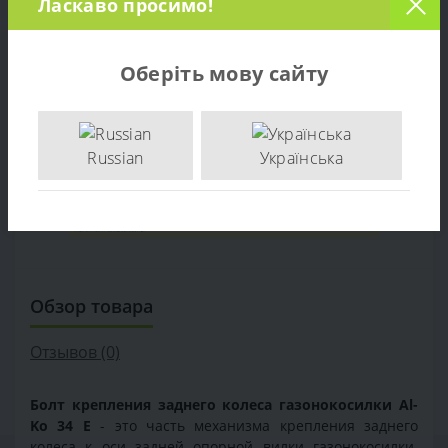
Ласкаво просимо!
В КОРЗИНУ
БЫСТРЫЙ ЗАКАЗ
Оберіть мову сайту
Russian
Українська
Обзор товара
Отзывов (0)
Болт крепления заднего колеса газонокосилки Al-
Ko 34 E
- это часть механизма крепления заднего
колеса к оси задней опорной вилки газонокосилки.