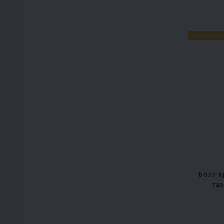
Популярный
Болт к
га