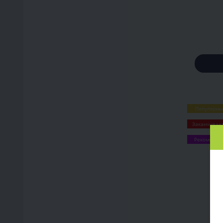
Популярны
Заканчивае
Рекоменду