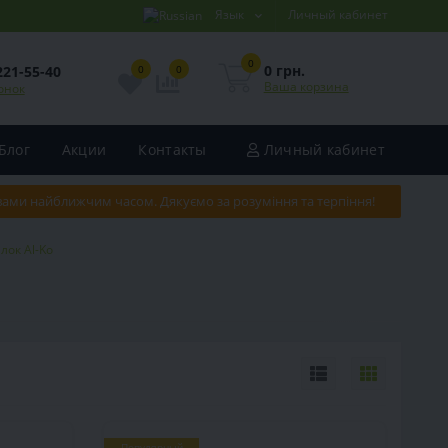
Язык
Личный кабинет
0
0 грн.
221-55-40
0
0
Ваша корзина
онок
Блог
Акции
Контакты
Личный кабинет
 вами найближчим часом. Дякуємо за розуміння та терпіння!
лок Al-Ko
Популярный