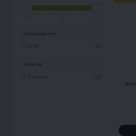
150
175
199
Производитель
AL-KO
16
Наличие
В наличии
16
Болт