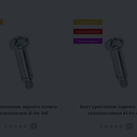
Популярный
Заканчивается
Рекомендуем
репления заднего колеса
Болт крепления заднего
зонокосилки Al-Ko 34E
газонокосилки Al-Ko 
0
0