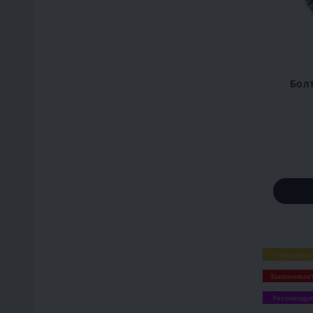
Бол
Популярны
Заканчивае
Рекоменду