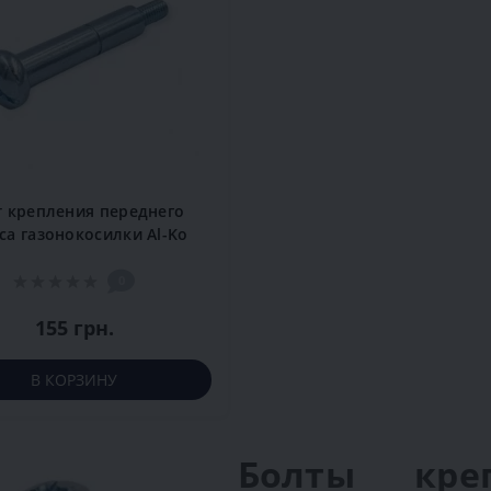
т крепления переднего
са газонокосилки Al-Ko
40.4 E
0
155 грн.
В КОРЗИНУ
Болты кре