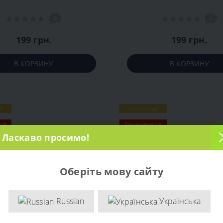
(D-12-M8)
0
0
199 грн.
199 грн.
В КОРЗИНУ
В КОРЗИНУ
й
Популярный
тся
Заканчивается
Ласкаво просимо!
ем
Рекомендуем
Оберіть мову сайту
Russian
Українська