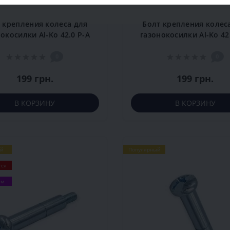
 крепления колеса для
Болт крепления колес
окосилки Al-Ko 42.0 P-A
газонокосилки Al-Ko 42
0
0
199 грн.
199 грн.
В КОРЗИНУ
В КОРЗИНУ
й
Популярный
тся
ем