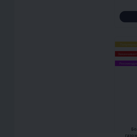
Популярны
Заканчивае
Рекоменду
Бо
газон