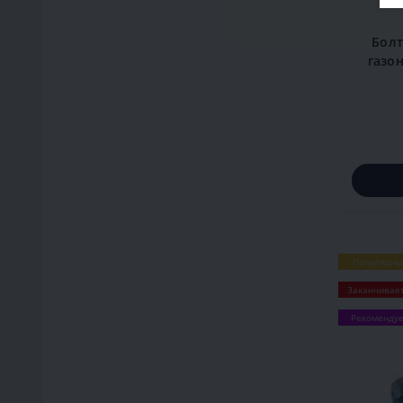
Болт
газон
Популярны
Заканчивае
Рекоменду