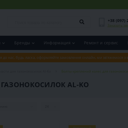
+38 (097) 
Заказать зв
и
Бренды
Информация
Ремонт и сервис
я до нас, будь ласка, оформляйте замовлення онлайн, ми зв'яжемося з
части для газонокосилок Al-Ko
Болты креплений колес для газонокоси
 ГАЗОНОКОСИЛОК AL-KO
Популярный