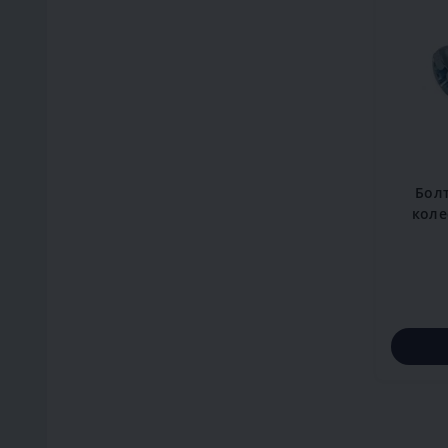
Бол
коле