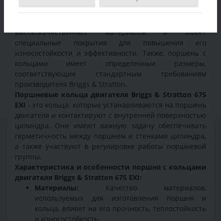
двигателя внутреннего сгорания, которая отвечает за
передачу энергии, создаваемой сгоранием топлива, на
коленчатый вал. Поршень и кольца изготовлены из
высококачественных материалов и имеет
специальные покрытия для повышения его
износостойкости и эффективности. Также, поршень с
кольцами имеет определенные размеры,
соответствующие стандартным требованиям
производителя Briggs & Stratton.
Поршневые кольца двигателя Briggs & Stratton 675
EXI
- это кольца, которые устанавливаются на поршень
двигателя и контактируют с внутренней поверхностью
цилиндра. Они имеют важную задачу обеспечивать
герметичность между поршнем и стенками цилиндра,
а также участвуют в регулировке работы поршневой
группы.
Характеристика и особенности поршня с кольцами
двигателя Briggs & Stratton 675 EXI:
Материалы:
Качество материалов,
используемых для изготовления поршня и
кольца, влияет на его прочность, теплостойкость
и износостойкость.