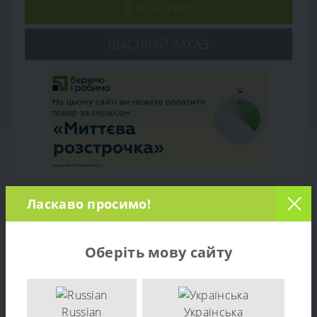
В КОРЗИНУ
БЫСТРЫЙ ЗАКАЗ
Ласкаво просимо!
Обзор товара
Оберіть мову сайту
Отзывов (0)
Поршень с кольцами двигателя Briggs & Stratton
675 EXI артикул 594099
- это важная компонента
Russian
Українська