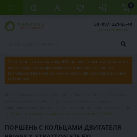
0
+38 (097) 221-55-40
Заказать звонок
Шановні клієнти та партнери! Якщо ви не можете додзвонитися
до нас, будь ласка, оформляйте замовлення онлайн, ми
зв'яжемося з вами найближчим часом. Дякуємо за розуміння
та терпіння!
Запчасти и комплектующие
Запчасти Al-Ko
Запчасти
для газонокосилок Al-Ko
Цилиндры/поршни/коленвалы/
поршневые кольца/шатуны/катушки зажигания газонокосилок Al-Ko
Поршень с кольцами двигателя Briggs & Stratton 675 EXI
ПОРШЕНЬ С КОЛЬЦАМИ ДВИГАТЕЛЯ
BRIGGS & STRATTON 675 EXI