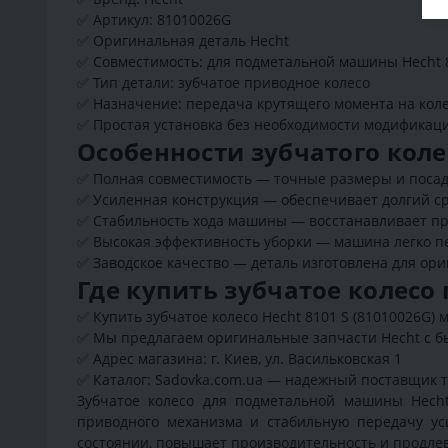
✅
Артикул: 81010026G
✅
Оригинальная деталь Hecht
✅
Совместимость: для подметальной машины Hecht 
✅
Тип детали: зубчатое приводное колесо
✅
Назначение: передача крутящего момента на кол
✅
Простая установка без необходимости модификац
Особенности зубчатого кол
✅
Полная совместимость — точные размеры и посадо
✅
Усиленная конструкция — обеспечивает долгий с
✅
Стабильность хода машины — восстанавливает пр
✅
Высокая эффективность уборки — машина легко пе
✅
Заводское качество — деталь изготовлена для ор
Где купить зубчатое колесо
✅
Купить зубчатое колесо Hecht 8101 S (81010026G) 
✅
Мы предлагаем оригинальные запчасти Hecht с бы
✅
Адрес магазина: г. Киев, ул. Васильковская 1
✅
Каталог: Sadovka.com.ua — надежный поставщик 
Зубчатое колесо для подметальной машины Hech
приводного механизма и стабильную передачу ус
состоянии, повышает производительность и продле