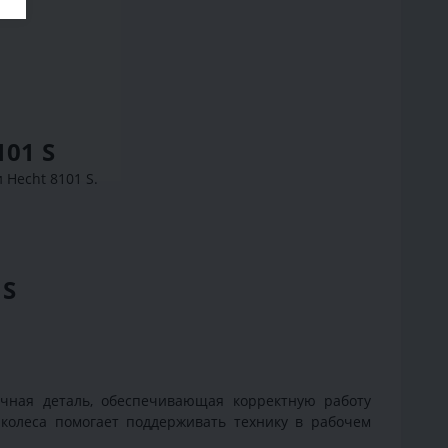
01 S
Hecht 8101 S.
 S
чная деталь, обеспечивающая корректную работу
колеса помогает поддерживать технику в рабочем