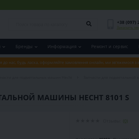
+38 (097) 
Заказать зв
и
Бренды
Информация
Ремонт и сервис
я до нас, будь ласка, оформляйте замовлення онлайн, ми зв'яжемося з
пчасти для подметальных машин Hecht
Запчасти для подметальной 
ТАЛЬНОЙ МАШИНЫ HECHT 8101 S
Отзывы:
(0)