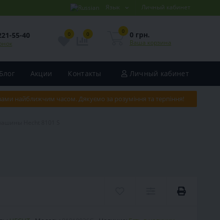
Язык
Личный кабинет
0
0 грн.
221-55-40
0
0
Ваша корзина
онок
Блог
Акции
Контакты
Личный кабинет
 вами найближчим часом. Дякуємо за розуміння та терпіння!
машины Hecht 8101 S