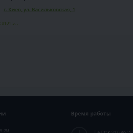
г. Киев, ул. Васильковская, 1
 8101 S
,
,
ии
Время работы
зоном
Пн-Пт: с 9:00 до 19