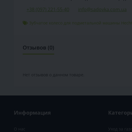
+38 (097) 221-55-40
info@sadovka.com.ua
Зубчатое колесо для подметальной машины Hecht
Отзывов (0)
Нет отзывов о данном товаре.
Информация
Категор
О нас
Уход за га