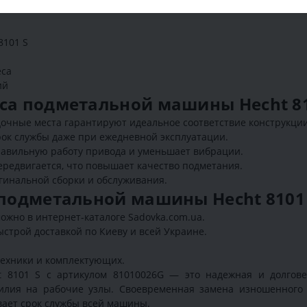
8101 S
еса
ий
еса подметальной машины Hecht 81
чные места гарантируют идеальное соответствие конструкции 
рок службы даже при ежедневной эксплуатации.
авильную работу привода и уменьшает вибрации.
редвигается, что повышает качество подметания.
игинальной сборки и обслуживания.
 подметальной машины Hecht 8101
можно в интернет-каталоге Sadovka.com.ua.
строй доставкой по Киеву и всей Украине.
техники и комплектующих.
t 8101 S с артикулом 81010026G — это надежная и долгове
илия на рабочие узлы. Своевременная замена изношенного 
вает срок службы всей машины.