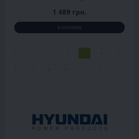
1 489 грн.
В КОРЗИНУ
|<
<
1
2
3
4
5
6
7
8
9
>
>|