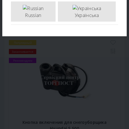
1 199 грн.
Russian
Українська
В КОРЗИНУ
Популярный
Заканчивается
Рекомендуем
Кнопка включения для снегоуборщика
Hyundai S 500