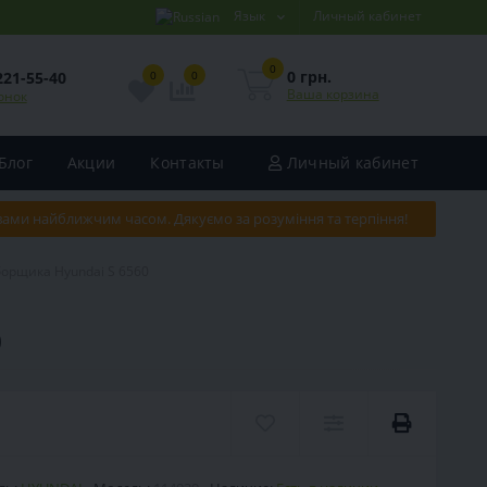
Язык
Личный кабинет
0
0 грн.
221-55-40
0
0
Ваша корзина
онок
Блог
Акции
Контакты
Личный кабинет
 вами найближчим часом. Дякуємо за розуміння та терпіння!
борщика Hyundai S 6560
0