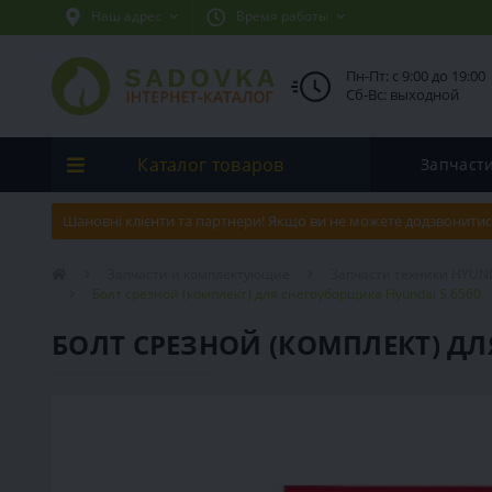
Наш адрес
Время работы
Пн-Пт: с 9:00 до 19:00
Сб-Вс: выходной
Каталог товаров
Запчаст
Шановні клієнти та партнери! Якщо ви не можете додзвонитис
Запчасти и комплектующие
Запчасти техники HYUN
Болт срезной (комплект) для снегоуборщика Hyundai S 6560
БОЛТ СРЕЗНОЙ (КОМПЛЕКТ) ДЛ