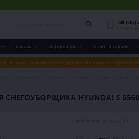
+38 (097) 
Заказать зв
и
Бренды
Информация
Ремонт и сервис
я до нас, будь ласка, оформляйте замовлення онлайн, ми зв'яжемося з
DAI
Запчасти для снегоуборщиков Hyundai
Запчасти для снегоу
Я СНЕГОУБОРЩИКА HYUNDAI S 656
Отзывы:
(0)