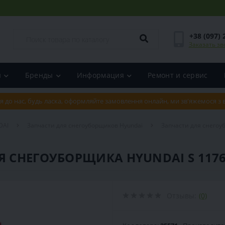
+38 (097) 
Заказать зв
и
Бренды
Информация
Ремонт и сервис
я до нас, будь ласка, оформляйте замовлення онлайн, ми зв'яжемося з
DAI
Запчасти для снегоуборщиков Hyundai
Запчасти для снегоу
Я СНЕГОУБОРЩИКА HYUNDAI S 117
Отзывы:
(0)