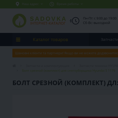
Наш адрес
Время работы
Пн-Пт: с 9:00 до 19:00
Сб-Вс: выходной
Каталог товаров
Запчаст
Шановні клієнти та партнери! Якщо ви не можете додзвонитис
Запчасти и комплектующие
Запчасти техники HYUN
Болт срезной (комплект) для снегоуборщика Hyundai S 1176
БОЛТ СРЕЗНОЙ (КОМПЛЕКТ) ДЛ