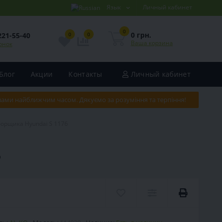
Язык
Личный кабинет
0
0 грн.
221-55-40
0
0
Ваша корзина
онок
Блог
Акции
Контакты
Личный кабинет
 вами найближчим часом. Дякуємо за розуміння та терпіння!
борщика Hyundai S 1176
6