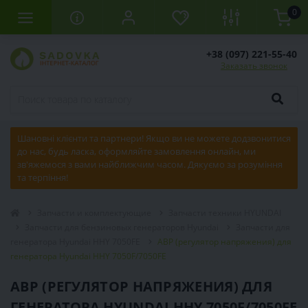
0
+38 (097) 221-55-40
Заказать звонок
Шановні клієнти та партнери! Якщо ви не можете додзвонитися
до нас, будь ласка, оформляйте замовлення онлайн, ми
зв'яжемося з вами найближчим часом. Дякуємо за розуміння
та терпіння!
Запчасти и комплектующие
Запчасти техники HYUNDAI
Запчасти для бензиновых генераторов Hyundai
Запчасти для
генератора Hyundai HHY 7050FE
АВР (регулятор напряжения) для
генератора Hyundai HHY 7050F/7050FE
АВР (РЕГУЛЯТОР НАПРЯЖЕНИЯ) ДЛЯ
ГЕНЕРАТОРА HYUNDAI HHY 7050F/7050FE