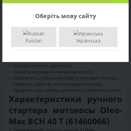
Предназначение ручного
стартера мотокосы Oleo-Mac
Оберіть мову сайту
BCH 40 T (61460066)
Основное предназначение стартера - передача
усилия от оператора к коленчатому валу двигателя для
Russian
Українська
его запуска. Исправный стартер обеспечивает легкий
запуск мотокосы как в теплую, так и в прохладную
погоду. Использование качественного стартера
позволяет:
✅ Быстро запускать двигатель.
✅ Снизить нагрузку на механизм запуска.
✅ Обеспечить стабильную работу пусковой системы.
✅ Повысить удобство эксплуатации мотокосы.
✅ Продлить срок службы двигателя и связанных узлов.
Характеристики ручного
стартера мотокосы Oleo-
Mac BCH 40 T (61460066)
✅ Наименование: стартер ручной в сборе.