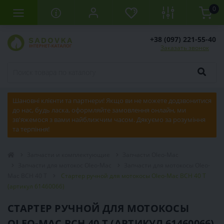
0
+38 (097) 221-55-40
Заказать звонок
Шановні клієнти та партнери! Якщо ви не можете додзвонитися
до нас, будь ласка, оформляйте замовлення онлайн, ми
зв'яжемося з вами найближчим часом. Дякуємо за розуміння
та терпіння!
Запчасти и комплектующие
Запчасти Oleo-Mac
Запчасти для мотокос Oleo-Mac
Запчасти для мотокосы Oleo-
Mac BCH 40 T
Стартер ручной для мотокосы Oleo-Mac BCH 40 T
(артикул 61460066)
СТАРТЕР РУЧНОЙ ДЛЯ МОТОКОСЫ
OLEO-MAC BCH 40 T (АРТИКУЛ 61460066)