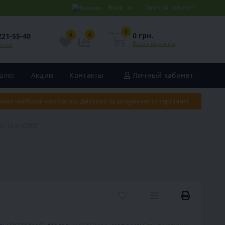
Язык
Личный кабинет
0
0 грн.
221-55-40
0
0
Ваша корзина
онок
Блог
Акции
Контакты
Личный кабинет
 вами найближчим часом. Дякуємо за розуміння та терпіння!
ac Line 6500E