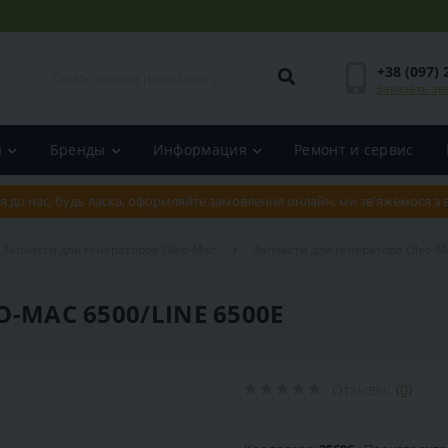
+38 (097) 
Заказать зв
и
Бренды
Информация
Ремонт и сервис
я до нас, будь ласка, оформляйте замовлення онлайн, ми зв'яжемося з
Запчасти для генераторов Oleo-Mac
Запчасти для генератора Oleo-M
O-MAC 6500/LINE 6500E
Отзывы:
(0)