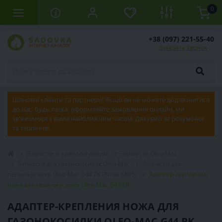
0
+38 (097) 221-55-40
Заказать звонок
Шановні клієнти та партнери! Якщо ви не можете додзвонитися
до нас, будь ласка, оформляйте замовлення онлайн, ми
зв'яжемося з вами найближчим часом. Дякуємо за розуміння
та терпіння!
Запчасти и комплектующие
Запчасти Oleo-Mac
Запчасти для газонокосилок Oleo-Mac
Запчасти для
газонокосилки Oleo-Mac G44 PK (Emak K605)
Адаптер-крепления
ножа для газонокосилки Oleo-Mac G44 PK
АДАПТЕР-КРЕПЛЕНИЯ НОЖА ДЛЯ
ГАЗОНОКОСИЛКИ OLEO-MAC G44 PK