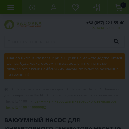
0
+38 (097) 221-55-40
Заказать звонок
Шановні клієнти та партнери! Якщо ви не можете додзвонитися
до нас, будь ласка, оформляйте замовлення онлайн, ми
зв'яжемося з вами найближчим часом. Дякуємо за розуміння
та терпіння!
Запчасти и комплектующие
Запчасти Hecht
Запчасти
для генераторов Hecht
Запчасти для инверторного генератора
Hecht IG 1100
Вакуумный насос для инверторного генератора
Hecht IG 1100 110000082
ВАКУУМНЫЙ НАСОС ДЛЯ
ИНВЕРТОРНОГО ГЕНЕРАТОРА HECHT IG