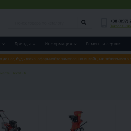
+38 (097) 
Заказать зв
и
Бренды
Информация
Ремонт и сервис
я до нас, будь ласка, оформляйте замовлення онлайн, ми зв'яжемося з
части Hecht - 6