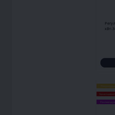
Регу
кВт-3
Популярны
Заканчивае
Рекоменду