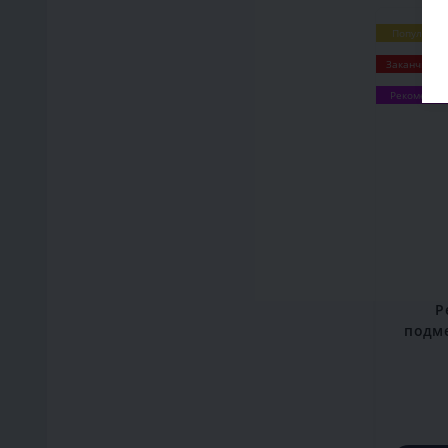
Популярны
Заканчивае
Рекоменду
Р
подм