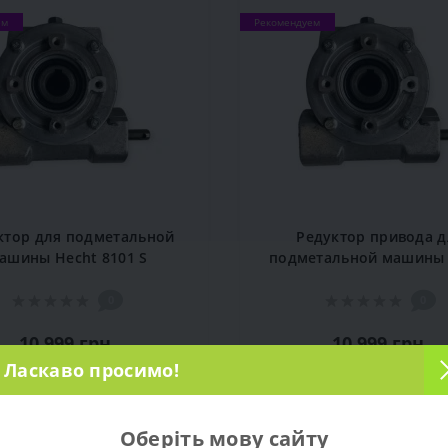
ем
Рекомендуем
ктор для подметальной
Редуктор привода д
ашины Hecht 8101 S
подметальной машины 
8101
0
0
10 999 грн.
10 999 грн.
Ласкаво просимо!
В КОРЗИНУ
В КОРЗИНУ
Оберіть мову сайту