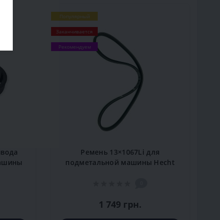
Популярный
Заканчивается
Рекомендуем
ивода
Ремень 13×1067Li для
машины
подметальной машины Hecht
8101
0
1 749 грн.