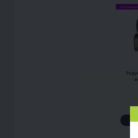
Рекоменду
Реду
м