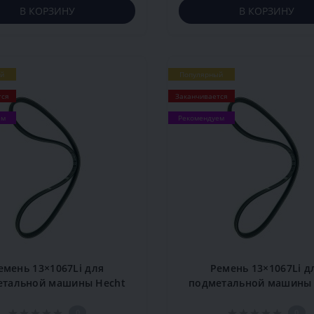
В КОРЗИНУ
В КОРЗИНУ
й
Популярный
тся
Заканчивается
ем
Рекомендуем
емень 13×1067Li для
Ремень 13×1067Li д
етальной машины Hecht
подметальной машины 
8101 BS
8101 S
0
0