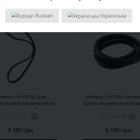
й
Популярный
Russian
Українська
тся
Заканчивается
ем
Рекомендуем
емень 13×1016Li для
Ремень 13×1050 Lw пр
етальной машины Hecht
щетки подметальной 
8101 S
Hecht 8101/S/BS
0
0
4 199 грн.
4 199 грн.