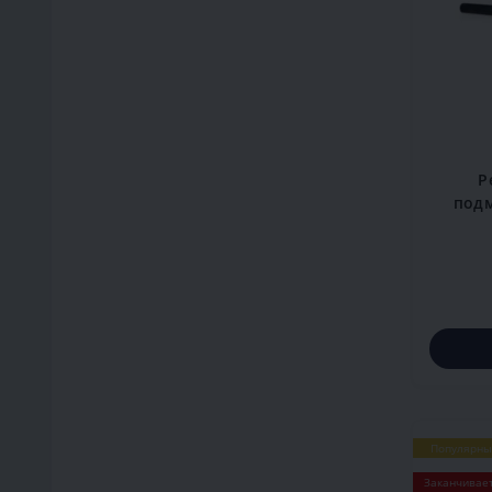
Р
подм
Популярны
Заканчивае