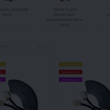
и для аэраторов
Запчасти для
Hecht
бензиновых
ге
измельчителей веток
Hecht
й
Популярный
тся
Заканчивается
ем
Рекомендуем