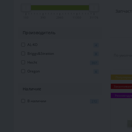
Запчаст
150
390
2860
11350
31176
Производитель
AL-KO
4
Briggs&Stratton
8
Hecht
307
Oregon
6
Популярны
Заканчивае
Наличие
Рекоменду
В наличии
272