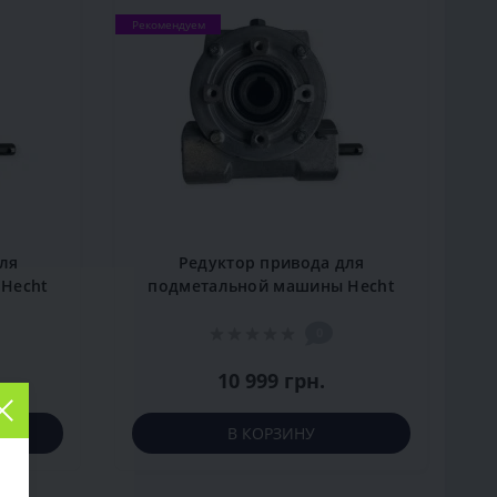
Рекомендуем
ля
Редуктор привода для
Hecht
подметальной машины Hecht
8101 BS
0
10 999 грн.
В КОРЗИНУ