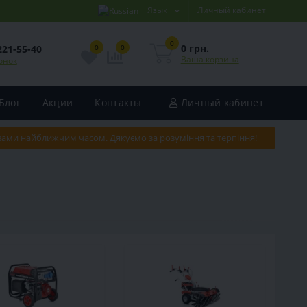
Язык
Личный кабинет
0
0 грн.
221-55-40
0
0
Ваша корзина
онок
Блог
Акции
Контакты
Личный кабинет
 вами найближчим часом. Дякуємо за розуміння та терпіння!