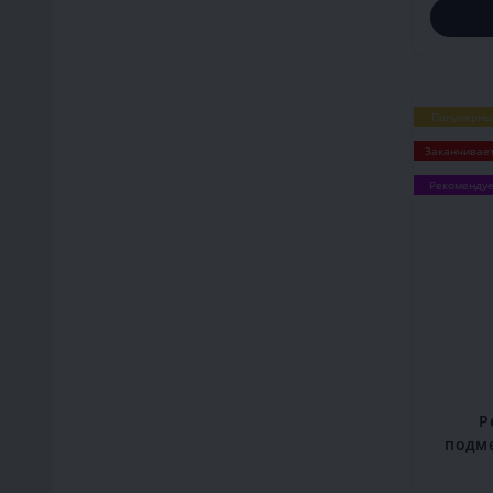
Популярны
Заканчивае
Рекоменду
Р
подм