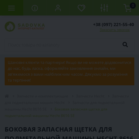
0
+38 (097) 221-55-40
Заказать звонок
Шановні клієнти та партнери! Якщо ви не можете додзвонитися
до нас, будь ласка, оформляйте замовлення онлайн, ми
зв'яжемося з вами найближчим часом. Дякуємо за розуміння
та терпіння!
Запчасти и комплектующие
Запчасти Hecht
Запчасти
для подметальных машин Hecht
Запчасти для подметальной
машины Hecht 8616 SE
Боковая запасная щетка для
подметальной машины Hecht 8616 SE
БОКОВАЯ ЗАПАСНАЯ ЩЕТКА ДЛЯ
ПОДМЕТАЛЬНОЙ МАШИНЫ HECHT 8616