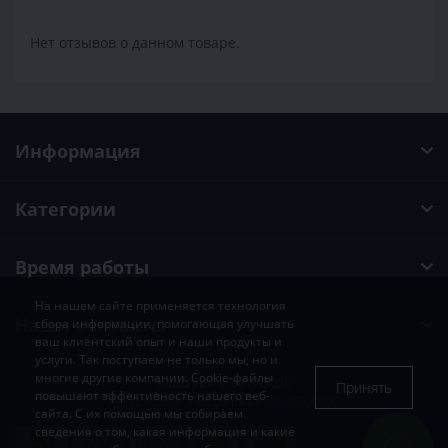
Нет отзывов о данном товаре.
Информация
Категории
Время работы
На нашем сайте применяется технология
Наши контакты
сбора информации, помогающая улучшать
ваш клиентский опыт и наши продукты и
услуги. Так поступаем не только мы, но и
многие другие компании. Cookie-файлы
SADOVKA
© 2019-2026
Принять
повышают эффективность нашего веб-
Разработка и поддержка
MIG STUDIO
сайта. С их помощью мы собираем
сведения о том, какая информация и какие