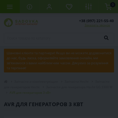
0
+38 (097) 221-55-40
Заказать звонок
Шановні клієнти та партнери! Якщо ви не можете додзвонитися
до нас, будь ласка, оформляйте замовлення онлайн, ми
зв'яжемося з вами найближчим часом. Дякуємо за розуміння
та терпіння!
Запчасти и комплектующие
Запчасти Hecht
Запчасти
для генераторов Hecht
Запчасти для генератора Hecht GG 3300 W
AVR для генераторов 3 кВт
AVR ДЛЯ ГЕНЕРАТОРОВ 3 КВТ