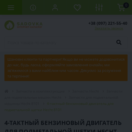
0
+38 (097) 221-55-40
Заказать звонок
Шановні клієнти та партнери! Якщо ви не можете додзвонитися
до нас, будь ласка, оформляйте замовлення онлайн, ми
зв'яжемося з вами найближчим часом. Дякуємо за розуміння
та терпіння!
Запчасти и комплектующие
Запчасти Hecht
Запчасти
для подметальных машин Hecht
Запчасти для подметальной
машины Hecht 8101
4-тактный бензиновый двигатель для
подметальной щетки Hecht 8101
4-ТАКТНЫЙ БЕНЗИНОВЫЙ ДВИГАТЕЛЬ
ДЛЯ ПОДМЕТАЛЬНОЙ ЩЕТКИ HECHT