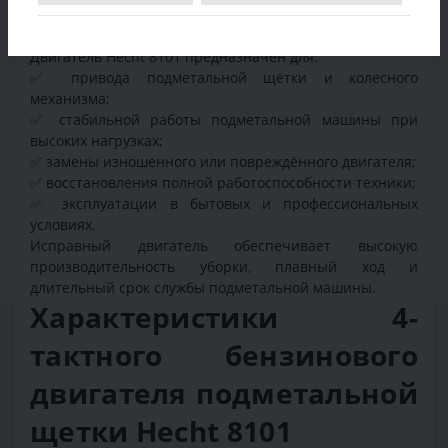
8101
Двигатель Hecht 8101 предназначен для:
✅ привода подметальной щётки и колесного
механизма;
✅ стабильной работы подметальной машины при
высоких нагрузках;
✅ замены изношенного или повреждённого двигателя;
✅ восстановления полной работоспособности техники;
✅ эксплуатации в бытовых и профессиональных
условиях.
Исправный двигатель обеспечивает высокую
производительность уборки, плавный ход и
длительный срок службы подметальной машины.
Характеристики 4-
тактного бензинового
двигателя подметальной
щетки Hecht 8101