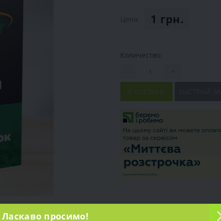
1 грн.
Цена:
Количество:
-
+
В КОРЗИНУ
БЫСТРЫЙ ЗА
Ласкаво просимо!