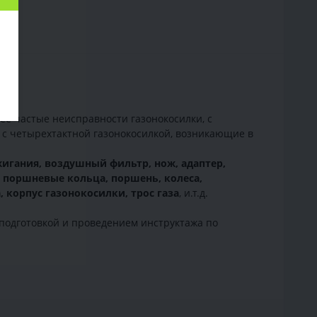
ее частые неисправности газонокосилки, с
 с четырехтактной газонокосилкой, возникающие в
ажигания, воздушный фильтр, нож, адаптер,
, поршневые кольца, поршень, колеса,
 корпус газонокосилки, трос газа
, и.т.д.
подготовкой и проведением инструктажа по