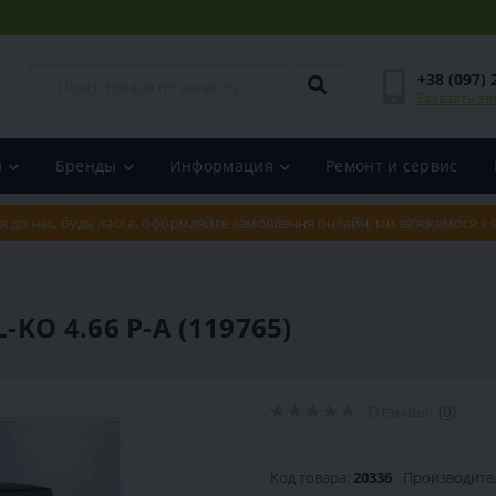
+38 (097) 
Заказать зв
и
Бренды
Информация
Ремонт и сервис
я до нас, будь ласка, оформляйте замовлення онлайн, ми зв'яжемося з
O 4.66 P-A (119765)
Отзывы:
(0)
Код товара:
20336
Производите