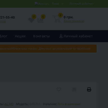
Язык
Личный кабинет
0
0 грн.
221-55-40
0
0
Ваша корзина
онок
Блог
Акции
Контакты
Личный кабинет
 вами найближчим часом. Дякуємо за розуміння та терпіння!
ль:
AL-KO
Модель:
4.66 P-A
Наличие:
Есть в наличии