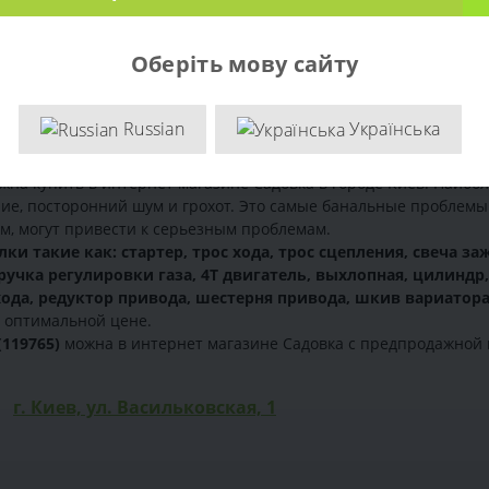
Оберіть мову сайту
Russian
Українська
на купить в интернет магазине Садовка в городе Киев. Наибол
ие, посторонний шум и грохот. Это самые банальные проблемы
ем, могут привести к серьезным проблемам.
ки такие как: стартер, трос хода, трос сцепления, свеча з
 ручка регулировки газа, 4Т двигатель, выхлопная, цилиндр
хода, редуктор привода, шестерня привода, шкив вариатора,
 оптимальной цене.
(119765)
можна в интернет магазине Садовка с предпродажной 
г. Киев, ул. Васильковская, 1