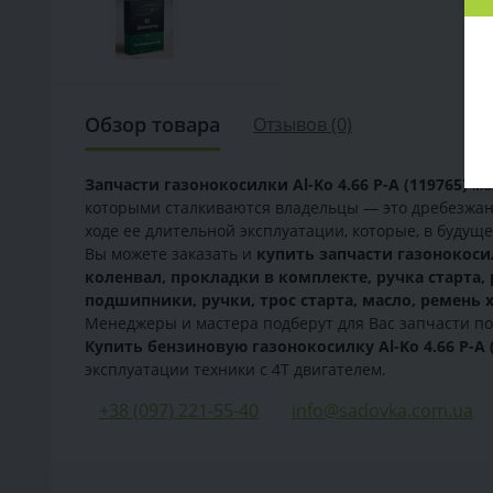
Обзор товара
Отзывов (0)
Запчасти газонокосилки Al-Ko 4.66 P-A (119765)
мож
которыми сталкиваются владельцы ― это дребезжан
ходе ее длительной эксплуатации, которые, в будущ
Вы можете заказать и
купить запчасти газонокосил
коленвал, прокладки в комплекте, ручка старта,
подшипники, ручки, трос старта, масло, ремень 
Менеджеры и мастера подберут для Вас запчасти по
Купить бензиновую газонокосилку Al-Ko 4.66 P-A 
эксплуатации техники с 4Т двигателем.
+38 (097) 221-55-40
info@sadovka.com.ua