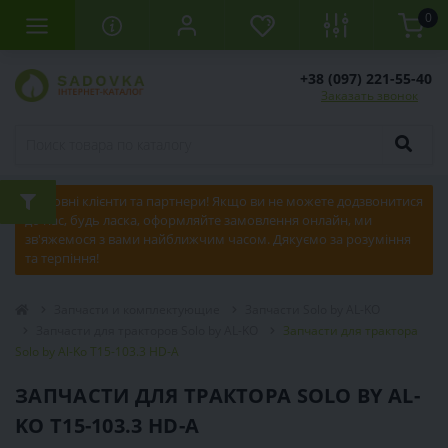
0
+38 (097) 221-55-40
Заказать звонок
Шановні клієнти та партнери! Якщо ви не можете додзвонитися
до нас, будь ласка, оформляйте замовлення онлайн, ми
зв'яжемося з вами найближчим часом. Дякуємо за розуміння
та терпіння!
Запчасти и комплектующие
Запчасти Solo by AL-KO
Запчасти для тракторов Solo by AL-KO
Запчасти для трактора
Solo by Al-Ko T15-103.3 HD-A
ЗАПЧАСТИ ДЛЯ ТРАКТОРА SOLO BY AL-
KO T15-103.3 HD-A