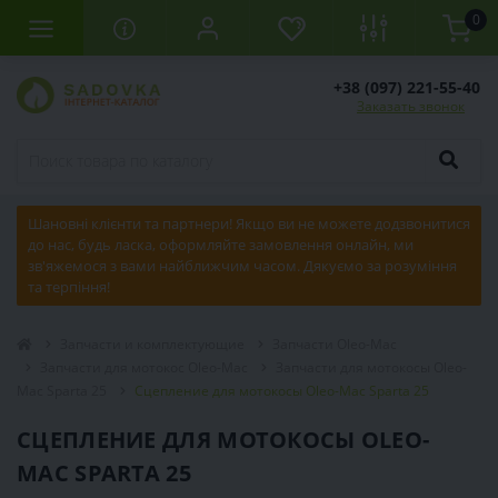
0
+38 (097) 221-55-40
Заказать звонок
Шановні клієнти та партнери! Якщо ви не можете додзвонитися
до нас, будь ласка, оформляйте замовлення онлайн, ми
зв'яжемося з вами найближчим часом. Дякуємо за розуміння
та терпіння!
Запчасти и комплектующие
Запчасти Oleo-Mac
Запчасти для мотокос Oleo-Mac
Запчасти для мотокосы Oleo-
Mac Sparta 25
Сцепление для мотокосы Oleo-Mac Sparta 25
СЦЕПЛЕНИЕ ДЛЯ МОТОКОСЫ OLEO-
MAC SPARTA 25