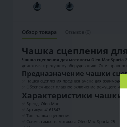
Обзор товара
Отзывов (0)
Чашка сцепления для
Чашка сцепления для мотокосы Oleo-Mac Sparta 2
двигателя к режущему оборудованию. От исправност
Предназначение чашки сцеп
✅ Чашка сцепления предназначена для взаимодейст
✅ Обеспечивает плавное включение режущего инстр
Характеристики чашки с
✅ Бренд: Oleo-Mac
✅ Артикул: 4161343
✅ Тип: чашка сцепления
✅ Совместимость: мотокоса Oleo-Mac Sparta 25