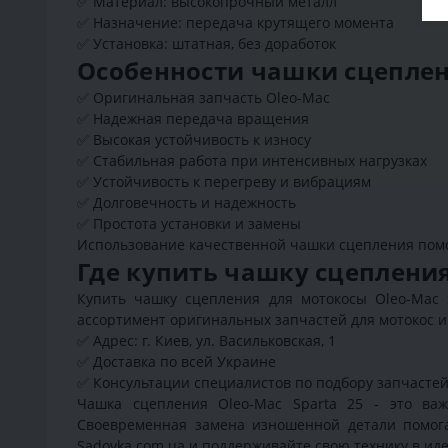
✅ Материал: высокопрочный металл
✅ Назначение: передача крутящего момента
✅ Установка: штатная, без доработок
Особенности чашки сцеплени
✅ Оригинальная запчасть Oleo-Mac
✅ Надежная передача вращения
✅ Высокая устойчивость к износу
✅ Стабильная работа при интенсивных нагрузках
✅ Устойчивость к перегреву и вибрациям
✅ Долговечность и надежность
✅ Простота установки и замены
Использование качественной чашки сцепления помо
Где купить чашку сцепления
Купить чашку сцепления для мотокосы Oleo-Mac S
ассортимент оригинальных запчастей для мотокос и 
✅ Адрес: г. Киев, ул. Васильковская, 1
✅ Доставка по всей Украине
✅ Консультации специалистов по подбору запчасте
Чашка сцепления Oleo-Mac Sparta 25 - это ва
Своевременная замена изношенной детали помога
Sadovka.com.ua и поддерживайте свою технику в ид