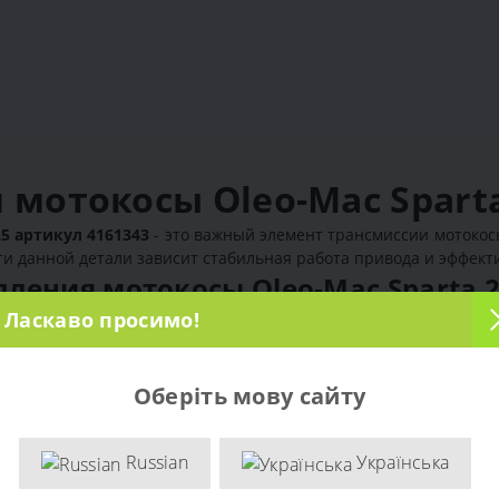
 мотокосы Oleo-Mac Sparta
5 артикул 4161343
- это важный элемент трансмиссии мотоко
и данной детали зависит стабильная работа привода и эффекти
ления мотокосы Oleo-Mac Sparta 
Ласкаво просимо!
вия с механизмом сцепления и передачи вращения на вал мот
умента и стабильную работу техники под нагрузкой.
цепления мотокосы Oleo-Mac 
Оберіть мову сайту
Russian
Українська