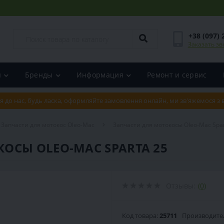
+38 (097) 
Заказать зв
и
Бренды
Информация
Ремонт и сервис
я до нас, будь ласка, оформляйте замовлення онлайн, ми зв'яжемося з
Запчасти для мотокос Oleo-Mac
Запчасти для мотокосы Oleo-Mac Spar
ОСЫ OLEO-MAC SPARTA 25
Отзывы:
(0)
Код товара:
25711
Производите