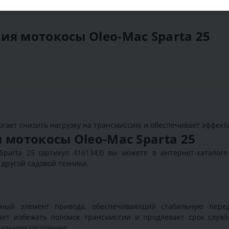
я мотокосы Oleo-Mac Sparta 25
гает снизить нагрузку на трансмиссию и обеспечивает эффект
 мотокосы Oleo-Mac Sparta 25
parta 25 (артикул 4161343) вы можете в интернет-каталоге
другой садовой техники.
й
жный элемент привода, обеспечивающий стабильную пере
ет избежать поломок трансмиссии и продлевает срок служб
еальном состоянии!