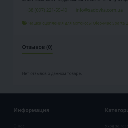
+38 (097) 221-55-40
info@sadovka.com.ua
Чашка сцепления для мотокосы Oleo-Mac Sparta 
Отзывов (0)
Нет отзывов о данном товаре.
Информация
Категор
О нас
Уход за га