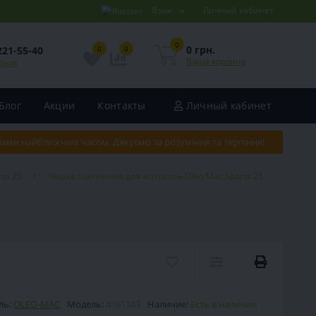
Язык
Личный кабинет
0
0 грн.
221-55-40
0
0
Ваша корзина
онок
Блог
Акции
Контакты
Личный кабинет
 вами найближчим часом. Дякуємо за розуміння та терпіння!
ta 25
Чашка сцепления для мотокосы Oleo-Mac Sparta 25
ль:
OLEO-MAC
Модель:
4161343
Наличие:
Есть в наличии