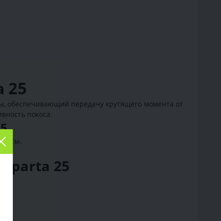
 25
сы, обеспечивающий передачу крутящего момента от
вность покоса.
25
окосы.
Sparta 25