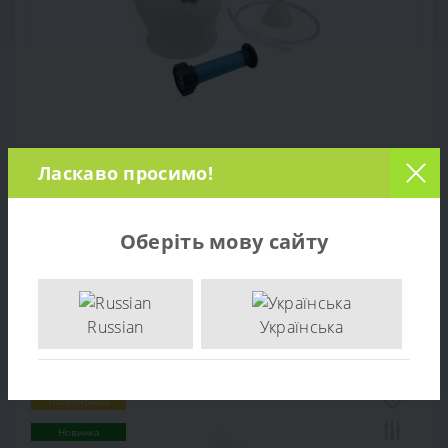
Ласкаво просимо!
Насос Briggs&Stratton для удаления масла
1
Оберіть мову сайту
1 399 грн.
В КОРЗИНУ
Russian
Українська
Популярный
Новинка