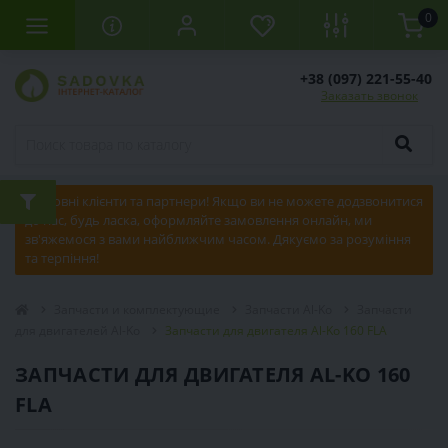
0
+38 (097) 221-55-40
Заказать звонок
Шановні клієнти та партнери! Якщо ви не можете додзвонитися
до нас, будь ласка, оформляйте замовлення онлайн, ми
зв'яжемося з вами найближчим часом. Дякуємо за розуміння
та терпіння!
Запчасти и комплектующие
Запчасти Al-Ko
Запчасти
для двигателей Al-Ko
Запчасти для двигателя Al-Ko 160 FLA
ЗАПЧАСТИ ДЛЯ ДВИГАТЕЛЯ AL-KO 160
FLA