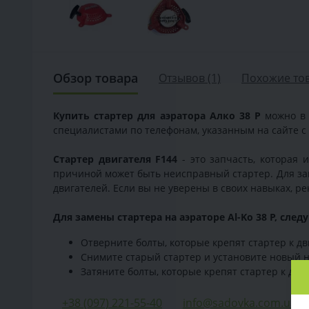
Обзор товара
Отзывов (1)
Похожие то
Купить cтартер для аэратора Алко 38 P
можно в 
специалистами по телефонам, указанным на сайте с
Стартер двигателя F144
- это запчасть, которая и
причиной может быть неисправный стартер. Для зам
двигателей. Если вы не уверены в своих навыках, р
Для замены стартера на аэраторе Al-Ko 38 P, след
Отверните болты, которые крепят стартер к дв
Снимите старый стартер и установите новый н
Затяните болты, которые крепят стартер к дви
+38 (097) 221-55-40
info@sadovka.com.ua