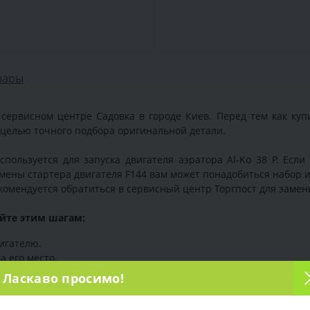
вары
сервисном центре Садовка в городе Киев. Перед тем как куп
 целью точного подбора оригинальной детали.
спользуется для запуска двигателя аэратора Al-Ko 38 P. Если
ены стартера двигателя F144 вам может понадобиться набор 
екомендуется обратиться в сервисный центр Торгпост для замен
уйте этим шагам:
игателю.
а его место.
гателю.
Ласкаво просимо!
г. Киев, ул. Васильковская, 1