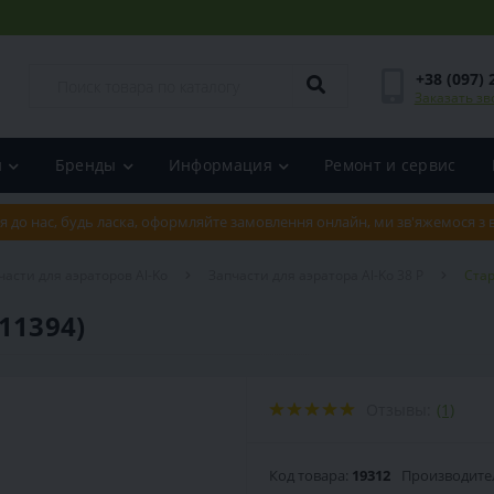
+38 (097) 
Заказать зв
и
Бренды
Информация
Ремонт и сервис
я до нас, будь ласка, оформляйте замовлення онлайн, ми зв'яжемося з
части для аэраторов Al-Ko
Запчасти для аэратора Al-Ko 38 P
Стар
11394)
Отзывы:
(1)
Код товара:
19312
Производите