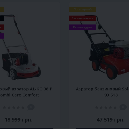
Популярный
Заканчивается
я
Рекомендуем
овый аэратор AL-KO 38 P
Аэратор бензиновый Solo
ombi Care Comfort
KO 518
0
0
18 999 грн.
47 519 грн.