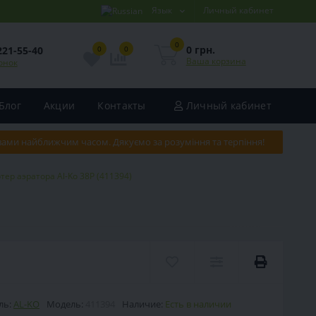
Язык
Личный кабинет
0
0 грн.
221-55-40
0
0
Ваша корзина
онок
Блог
Акции
Контакты
Личный кабинет
 вами найближчим часом. Дякуємо за розуміння та терпіння!
тер аэратора Al-Ko 38P (411394)
ль:
AL-KO
Модель:
411394
Наличие:
Есть в наличии