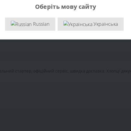
Оберіть мову сайту
асти Al-Ko
Russian
Українська
альний стартер, офіційний сервіс, швидка доставка. Хлопці дяку