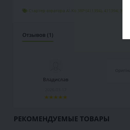
Стартер аэратора Al-Ko 38P (411394)
,
411394
,
Запч
Отзывов (1)
Оригін
Владислав
2026-03-17
РЕКОМЕНДУЕМЫЕ ТОВАРЫ