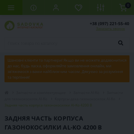
0
+38 (097) 221-55-40
Заказать звонок
Шановні клієнти та партнери! Якщо ви не можете додзвонитися
до нас, будь ласка, оформляйте замовлення онлайн, ми
зв'яжемося з вами найближчим часом. Дякуємо за розуміння
та терпіння!
Запчасти и комплектующие
Запчасти Al-Ko
Запчасти
для газонокосилок Al-Ko
Корпусы-дека газонокосилок Al-Ko
Задняя часть корпуса газонокосилки Al-Ko 4200 B
ЗАДНЯЯ ЧАСТЬ КОРПУСА
ГАЗОНОКОСИЛКИ AL-KO 4200 B