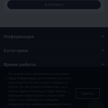
В КОРЗИНУ
Информация
Категории
Время работы
На нашем сайте применяется технология
Наши контакты
сбора информации, помогающая улучшать
ваш клиентский опыт и наши продукты и
услуги. Так поступаем не только мы, но и
многие другие компании. Cookie-файлы
SADOVKA
© 2019-2026
Принять
повышают эффективность нашего веб-
Разработка и поддержка
MIG STUDIO
сайта. С их помощью мы собираем
сведения о том, какая информация и какие