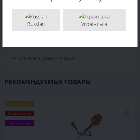
223
,
418613
,
Запчасти Al-Ko
Russian
Українська
Отзывов (0)
Написать отзыв
Нет отзывов о данном товаре.
РЕКОМЕНДУЕМЫЕ ТОВАРЫ
Популярный
Заканчивается
Рекомендуем