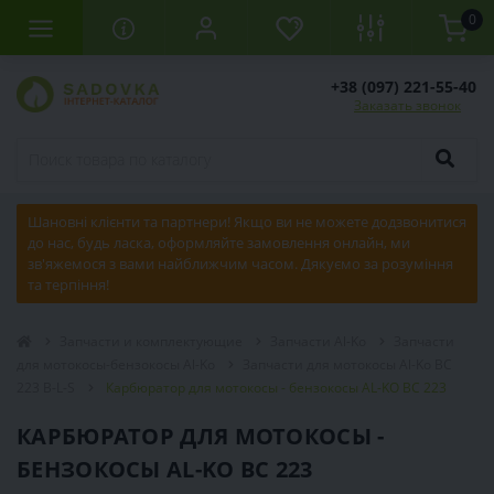
0
+38 (097) 221-55-40
Заказать звонок
Шановні клієнти та партнери! Якщо ви не можете додзвонитися
до нас, будь ласка, оформляйте замовлення онлайн, ми
зв'яжемося з вами найближчим часом. Дякуємо за розуміння
та терпіння!
Запчасти и комплектующие
Запчасти Al-Ko
Запчасти
для мотокосы-бензокосы Al-Ko
Запчасти для мотокосы Al-Ko BC
223 B-L-S
Карбюратор для мотокосы - бензокосы AL-KO BC 223
КАРБЮРАТОР ДЛЯ МОТОКОСЫ -
БЕНЗОКОСЫ AL-KO BC 223