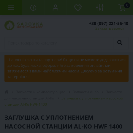
0
+38 (097) 221-55-40
Заказать звонок
Шановні клієнти та партнери! Якщо ви не можете додзвонитися
до нас, будь ласка, оформляйте замовлення онлайн, ми
зв'яжемося з вами найближчим часом. Дякуємо за розуміння
та терпіння!
Запчасти и комплектующие
Запчасти Al-Ko
Запчасти
для насосных станций Al-Ko
Заглушка с уплотнением насосной
станции Al-Ko HWF 1400
ЗАГЛУШКА С УПЛОТНЕНИЕМ
НАСОСНОЙ СТАНЦИИ AL-KO HWF 1400