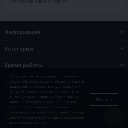
Нет отзывов о данном товаре.
Информация
Категории
Время работы
На нашем сайте применяется технология
Наши контакты
сбора информации, помогающая улучшать
ваш клиентский опыт и наши продукты и
услуги. Так поступаем не только мы, но и
многие другие компании. Cookie-файлы
SADOVKA
© 2019-2026
Принять
повышают эффективность нашего веб-
Разработка и поддержка
MIG STUDIO
сайта. С их помощью мы собираем
сведения о том, какая информация и какие
рекламные объявления наиболее полезны
нашим посетителям.