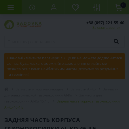
0
+38 (097) 221-55-40
Заказать звонок
Шановні клієнти та партнери! Якщо ви не можете додзвонитися
до нас, будь ласка, оформляйте замовлення онлайн, ми
зв'яжемося з вами найближчим часом. Дякуємо за розуміння
та терпіння!
Запчасти и комплектующие
Запчасти Al-Ko
Запчасти
для электрической газонокосилки Al-Ko
Запчасти для
газонокосилки Al-Ko 46.4 E
Задняя часть корпуса газонокосилки
Al-Ko 46.4 E
ЗАДНЯЯ ЧАСТЬ КОРПУСА
ГАЗОНОКОСИЛКИ AL-KO 46.4 E