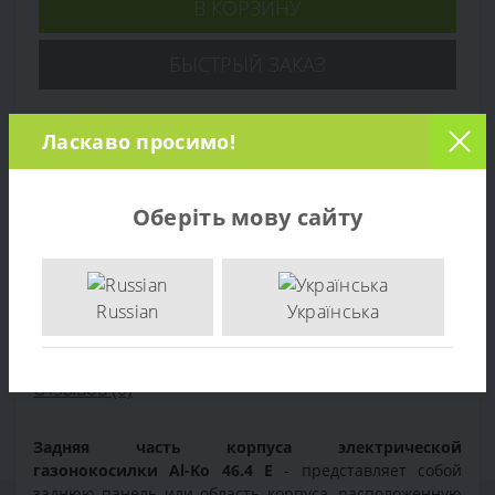
В КОРЗИНУ
БЫСТРЫЙ ЗАКАЗ
Ласкаво просимо!
Оберіть мову сайту
Russian
Українська
Обзор товара
Отзывов (0)
Задняя часть корпуса электрической
газонокосилки Al-Ko 46.4 E
- представляет собой
заднюю панель или область корпуса, расположенную