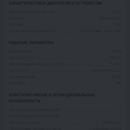
ХАРАКТЕРИСТИКИ ДВИГАТЕЛЯ И УСТРОЙСТВА
Объем масляного картера
0.16 л
Питание
бензиновый
Топливо
А-92
Характеристики двигателя
бензиновый, 2-тактный
РАБОЧИЕ ПАРАМЕТРЫ
Длина шины
25 см
Длина штанги
380 см
Максимальная мощность (220В)
1.3 л.с.
Тип штанги
телескопическая
Уровень шума
97 дБ
Шаг цепи
3/8"
КОНСТРУКТИВНЫЕ И ФУНКЦИОНАЛЬНЫЕ
ОСОБЕННОСТИ
Автоматическая смазка цепи
+
Антивибрационная система
+
Материал штанги
алюминий
Регулировка натяжения цепи
с помощью ключа