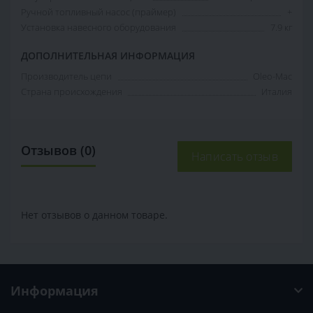
Ручной топливный насос (праймер)
+
Установка навесного оборудования
7.9 кг
ДОПОЛНИТЕЛЬНАЯ ИНФОРМАЦИЯ
Производитель цепи
Oleo-Mac
Страна происхождения
Италия
Отзывов (0)
Написать отзыв
Нет отзывов о данном товаре.
Информация