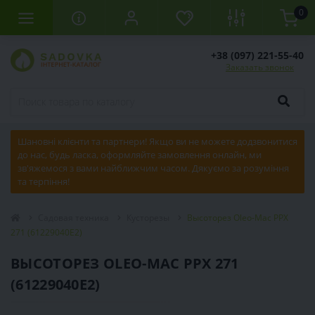
0
+38 (097) 221-55-40
Заказать звонок
Шановні клієнти та партнери! Якщо ви не можете додзвонитися
до нас, будь ласка, оформляйте замовлення онлайн, ми
зв'яжемося з вами найближчим часом. Дякуємо за розуміння
та терпіння!
Садовая техника
Кусторезы
Высоторез Oleo-Mac РРХ
271 (61229040E2)
ВЫСОТОРЕЗ OLEO-MAC РРХ 271
(61229040E2)