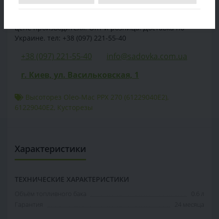
Продажа Высоторез Oleo-Mac РРХ 270 (61229040E2) - по
цене производителя. Опт и розница. Доставка по
Украине. тел: +38 (097) 221-55-40
+38 (097) 221-55-40
info@sadovka.com.ua
г. Киев, ул. Васильковская, 1
Высоторез Oleo-Mac РРХ 270 (61229040E2)
,
61229040E2
,
Кусторезы
Характеристики
ТЕХНИЧЕСКИЕ ХАРАКТЕРИСТИКИ
Объём топливного бака
0.6 л
Гарантия
24 месяца