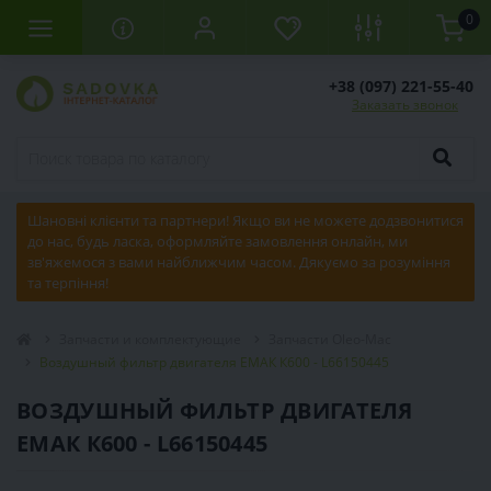
0
+38 (097) 221-55-40
Заказать звонок
Шановні клієнти та партнери! Якщо ви не можете додзвонитися
до нас, будь ласка, оформляйте замовлення онлайн, ми
зв'яжемося з вами найближчим часом. Дякуємо за розуміння
та терпіння!
Запчасти и комплектующие
Запчасти Oleo-Mac
Воздушный фильтр двигателя ЕМАК К600 - L66150445
ВОЗДУШНЫЙ ФИЛЬТР ДВИГАТЕЛЯ
ЕМАК К600 - L66150445