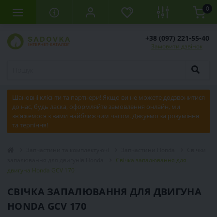
0
+38 (097) 221-55-40
Замовити дзвінок
Шановні клієнти та партнери! Якщо ви не можете додзвонитися
до нас, будь ласка, оформляйте замовлення онлайн, ми
зв'яжемося з вами найближчим часом. Дякуємо за розуміння
та терпіння!
Запчастини та комплектуючі
Запчастини Honda
Свічки
запалювання для двигунів Honda
Свічка запалювання для
двигуна Honda GCV 170
СВІЧКА ЗАПАЛЮВАННЯ ДЛЯ ДВИГУНА
HONDA GCV 170