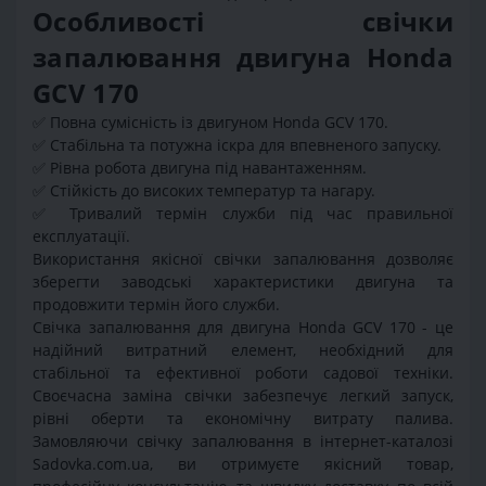
Особливості свічки
запалювання двигуна Honda
GCV 170
✅
Повна сумісність із двигуном Honda GCV 170.
✅
Стабільна та потужна іскра для впевненого запуску.
✅
Рівна робота двигуна під навантаженням.
✅
Стійкість до високих температур та нагару.
✅
Тривалий термін служби під час правильної
експлуатації.
Використання якісної свічки запалювання дозволяє
зберегти заводські характеристики двигуна та
продовжити термін його служби.
Свічка запалювання для двигуна Honda GCV 170 - це
надійний витратний елемент, необхідний для
стабільної та ефективної роботи садової техніки.
Своєчасна заміна свічки забезпечує легкий запуск,
рівні оберти та економічну витрату палива.
Замовляючи свічку запалювання в інтернет-каталозі
Sadovka.com.ua, ви отримуєте якісний товар,