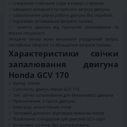
✅
створення стабільної іскри в камері згоряння;
✅
швидкого холодного та гарячого запуску двигуна;
✅
забезпечення рівної роботи двигуна без перебоїв;
✅
підтримки оптимальної витрати палива;
✅
захисту двигуна від пропусків запалювання та
втрати потужності.
Зношена свічка може викликати утруднений запуск,
нестабільні обороти та збільшення витрати палива.
Характеристики свічки
запалювання двигуна
Honda GCV 170
✅
Бренд: Honda
✅
Сумісність: двигун Honda GCV 170
✅
Тип: свічка запалювання для бензинового двигуна
✅
Призначення: 4-тактні двигуни
✅
Електрод: зносостійкий сплав
✅
Тепловий діапазон: відповідає вимогам Honda
✅
Різьблення: стандартне для двигунів GCV-серії
✅
Установка: штатна, без доопрацювань