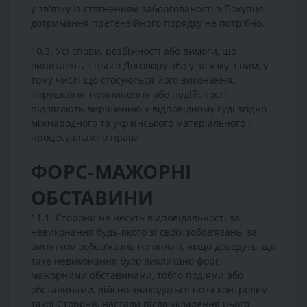
у зв'язку із стягненням заборгованості з Покупця
дотримання претензійного порядку не потрібно.
10.3. Усі спори, розбіжності або вимоги, що
виникають з цього Договору або у зв'язку з ним, у
тому числі що стосуються його виконання,
порушення, припинення або недійсності,
підлягають вирішенню у відповідному суді згідно
міжнародного та українського матеріального і
процесуального права.
ФОРС-МАЖОРНІ
ОБСТАВИНИ
11.1. Сторони не несуть відповідальності за
невиконання будь-якого зі своїх зобов'язань, за
винятком зобов'язань по оплаті, якщо доведуть, що
таке невиконання було викликано форс-
мажорними обставинами, тобто подіями або
обставинами, дійсно знаходяться поза контролем
такої Сторони, настали після укладення цього