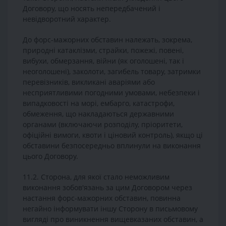
Договору, що носять непередбачений і
невідворотний характер.
До форс-мажорних обставин належать, зокрема,
природні катаклізми, страйки, пожежі, повені,
вибухи, обмерзання, війни (як оголошені, так і
неоголошені), заколоти, загибель товару, затримки
перевізників, викликані аваріями або
несприятливими погодними умовами, небезпеки і
випадковості на морі, ембарго, катастрофи,
обмеження, що накладаються державними
органами (включаючи розподілу, пріоритети,
офіційні вимоги, квоти і ціновий контроль), якщо ці
обставини безпосередньо вплинули на виконання
цього Договору.
11.2. Сторона, для якої стало неможливим
виконання зобов'язань за цим Договором через
настання форс-мажорних обставин, повинна
негайно інформувати іншу Сторону в письмовому
вигляді про виникнення вищевказаних обставин, а