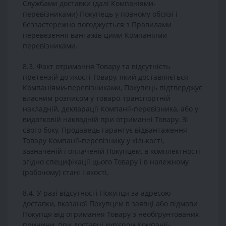
Службами доставки (далі Компаніями-
перевізниками) Покупець у повному обсязі і
беззастережно погоджується з Правилами
перевезення вантажів цими Компаніями-
перевізниками.
8.3. Факт отримання Товару та відсутність
претензій до якості Товару, який доставляється
Компаніями-перевізниками, Покупець підтверджує
власним розписом у товаро-транспортній
накладній, декларації Компанії-перевізника, або у
видатковій накладній при отриманні Товару. Зі
свого боку, Продавець гарантує відвантаження
Товару Компанії-перевізнику у кількості,
зазначеній і оплаченій Покупцем, в комплектності
згідно специфікації цього Товару і в належному
(робочому) стані і якості.
8.4. У разі відсутності Покупця за адресою
доставки, вказаної Покупцем в заявці або відмови
Покупця від отримання Товару з необґрунтованих
причини, при доставці кур'єром Компанії-