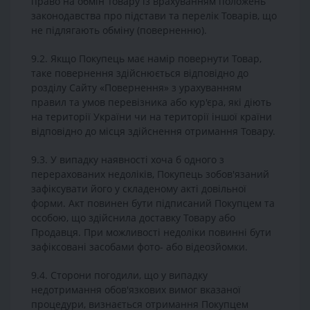
право на обмін Товару із врахуванням положень
законодавства про підстави та перелік Товарів, що
не підлягають обміну (поверненню).
9.2. Якщо Покупець має намір повернути Товар,
таке повернення здійснюється відповідно до
розділу Сайту «Повернення» з урахуванням
правил та умов перевізника або кур'єра, які діють
на території України чи на території іншої країни
відповідно до місця здійснення отримання Товару.
9.3. У випадку наявності хоча б одного з
перерахованих недоліків, Покупець зобов'язаний
зафіксувати його у складеному акті довільної
форми. Акт повинен бути підписаний Покупцем та
особою, що здійснила доставку Товару або
Продавця. При можливості недоліки повинні бути
зафіксовані засобами фото- або відеозйомки.
9.4. Сторони погодили, що у випадку
недотримання обов'язкових вимог вказаної
процедури, визнається отримання Покупцем