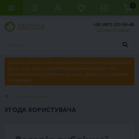
0
+38 (097) 221-55-40
Замовити дзвінок
Шановні клієнти та партнери! Якщо ви не можете додзвонитися
до нас, будь ласка, оформляйте замовлення онлайн, ми
зв'яжемося з вами найближчим часом. Дякуємо за розуміння
та терпіння!
Угода користувача
УГОДА КОРИСТУВАЧА