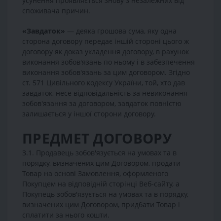
усунення проявляється знову з незалежних від
споживача причин.
«Завдаток»
— деяка грошова сума, яку одна
сторона договору передає іншій стороні цього ж
договору як доказ укладення договору, в рахунок
виконання зобов'язань по ньому і в забезпечення
виконання зобов'язань за цим договором. Згідно
ст. 571 Цивільного кодексу України, той, хто дав
завдаток, несе відповідальність за невиконання
зобов'язання за договором, завдаток повністю
залишається у іншої сторони договору.
ПРЕДМЕТ ДОГОВОРУ
3.1. Продавець зобов'язується на умовах та в
порядку, визначених цим Договором, продати
Товар на основі Замовлення, оформленого
Покупцем на відповідній сторінці Веб-сайту, а
Покупець зобов'язується на умовах та в порядку,
визначених цим Договором, придбати Товар і
сплатити за нього кошти.