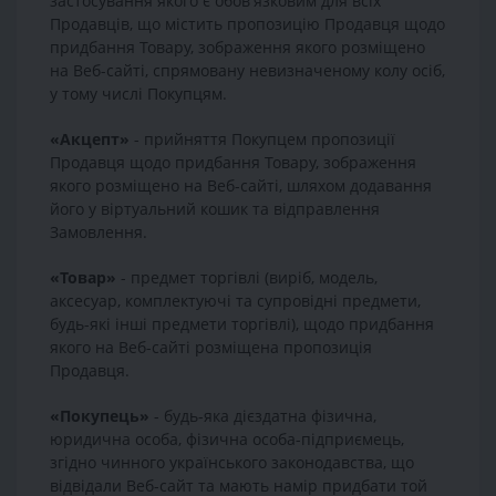
застосування якого є обов'язковим для всіх
Продавців, що містить пропозицію Продавця щодо
придбання Товару, зображення якого розміщено
на Веб-сайті, спрямовану невизначеному колу осіб,
у тому числі Покупцям.
«Акцепт»
- прийняття Покупцем пропозиції
Продавця щодо придбання Товару, зображення
якого розміщено на Веб-сайті, шляхом додавання
його у віртуальний кошик та відправлення
Замовлення.
«Товар»
- предмет торгівлі (виріб, модель,
аксесуар, комплектуючі та супровідні предмети,
будь-які інші предмети торгівлі), щодо придбання
якого на Веб-сайті розміщена пропозиція
Продавця.
«Покупець»
- будь-яка дієздатна фізична,
юридична особа, фізична особа-підприємець,
згідно чинного українського законодавства, що
відвідали Веб-сайт та мають намір придбати той