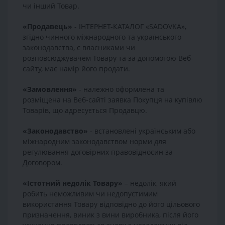
чи інший Товар.
«Продавець»
- ІНТЕРНЕТ-КАТАЛОГ «SADOVKA»,
згідно чинного міжнародного та українського
законодавства, є власниками чи
розповсюджувачем Товару та за допомогою Веб-
сайту, має намір його продати.
«Замовлення»
- належно оформлена та
розміщена на Веб-сайті заявка Покупця на купівлю
Товарів, що адресується Продавцю.
«Законодавство»
- встановлені українським або
міжнародним законодавством норми для
регулювання договірних правовідносин за
Договором.
«Істотний недолік Товару»
– недолік, який
робить неможливим чи недопустимим
використання Товару відповідно до його цільового
призначення, виник з вини виробника, після його