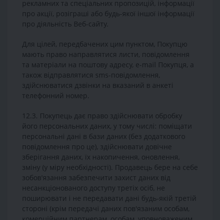
рекламних та спеціальних пропозицій, інформації
про акції, розіграші або будь-якої іншої інформації
про діяльність Веб-сайту.
Для цілей, передбачених цим пунктом, Покупцю
мають право направлятися листи, повідомлення
та матеріали на поштову адресу, e-mail Покупця, а
також відправлятися sms-повідомлення,
здійснюватися дзвінки на вказаний в анкеті
телефонний номер.
12.3. Покупець дає право здійснювати обробку
його персональних даних, у тому числі: поміщати
персональні дані в бази даних (без додаткового
повідомлення про це), здійснювати довічне
зберігання даних, їх накопичення, оновлення,
зміну (у міру необхідності). Продавець бере на себе
зобов'язання забезпечити захист даних від
несанкціонованого доступу третіх осіб, не
поширювати і не передавати дані будь-якій третій
стороні (крім передачі даних пов'язаним особам,
комерційним партнерам, особам, уповноваженим