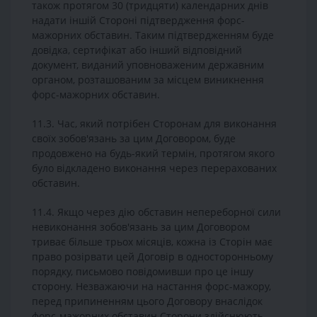
також протягом 30 (тридцяти) календарних днів
надати іншій Стороні підтвердження форс-
мажорних обставин. Таким підтвердженням буде
довідка, сертифікат або інший відповідний
документ, виданий уповноваженим державним
органом, розташованим за місцем виникнення
форс-мажорних обставин.
11.3. Час, який потрібен Сторонам для виконання
своїх зобов'язань за цим Договором, буде
продовжено на будь-який термін, протягом якого
було відкладено виконання через перерахованих
обставин.
11.4. Якщо через дію обставин непереборної сили
невиконання зобов'язань за цим Договором
триває більше трьох місяців, кожна із Сторін має
право розірвати цей Договір в односторонньому
порядку, письмово повідомивши про це іншу
сторону. Незважаючи на настання форс-мажору,
перед припиненням цього Договору внаслідок
форс-мажорних обставин Сторони здійснюють