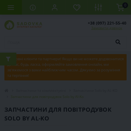
0
+38 (097) 221-55-40
Замовити дзвінок
Шановні клієнти та партнери! Якщо ви не можете додзвонитися
до нас, будь ласка, оформляйте замовлення онлайн, ми
зв'яжемося з вами найближчим часом. Дякуємо за розуміння
та терпіння!
Запчастини та комплектуючі
Запчастини Solo by AL-KO
Запчастини для повітродувок Solo by Al-Ko
ЗАПЧАСТИНИ ДЛЯ ПОВІТРОДУВОК
SOLO BY AL-KO