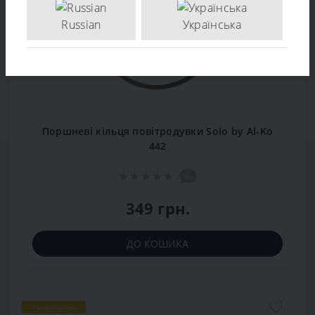
Russian
Українська
Поршневі кільця повітродувки Solo by Al-Ko
442
0
349 грн.
ДО КОШИКА
Популярний