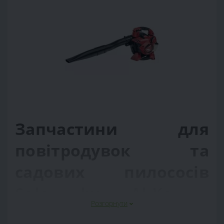
Запчастини для
повітродувок та
садових пилососів
Solo by Al-Ko -
Розгорнути
Офіційний дилер