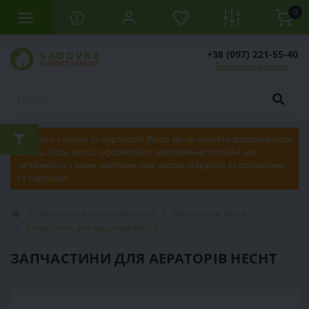
0
+38 (097) 221-55-40
Замовити дзвінок
Шановні клієнти та партнери! Якщо ви не можете додзвонитися
до нас, будь ласка, оформляйте замовлення онлайн, ми
зв'яжемося з вами найближчим часом. Дякуємо за розуміння
та терпіння!
Запчастини та комплектуючі
Запчастини Hecht
Запчастини для аераторів Hecht
ЗАПЧАСТИНИ ДЛЯ АЕРАТОРІВ HECHT