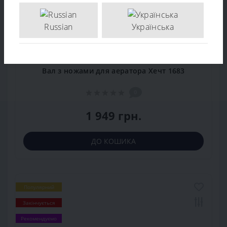
Russian
Українська
Вал з ножами для аератора Хечт 1683
0
1 949 грн.
ДО КОШИКА
Популярний
Закінчується
Рекомендуємо