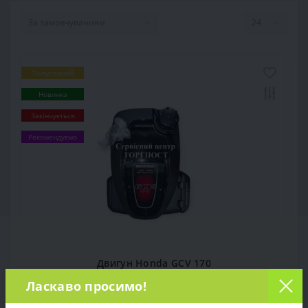
Популярний
Новинка
Закінчується
Рекомендуємо
Двигун Honda GCV 170
Ласкаво просимо!
0