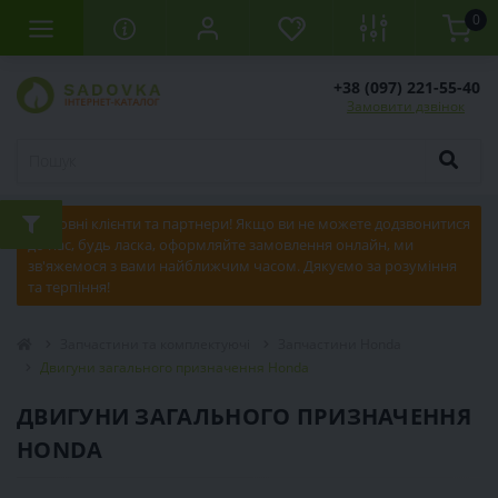
0
+38 (097) 221-55-40
Замовити дзвінок
Шановні клієнти та партнери! Якщо ви не можете додзвонитися
до нас, будь ласка, оформляйте замовлення онлайн, ми
зв'яжемося з вами найближчим часом. Дякуємо за розуміння
та терпіння!
Запчастини та комплектуючі
Запчастини Honda
Двигуни загального призначення Honda
ДВИГУНИ ЗАГАЛЬНОГО ПРИЗНАЧЕННЯ
HONDA