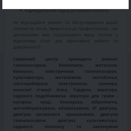
Швидке та якісне обслуговування
Індивідуальний підхід до кожного клієнта
Не відкладайте ремонт та обслуговування вашої
техніки на потім. Зверніться до професіоналів, і ми
допоможемо вам підтримувати вашу техніку у
відмінному стані для ефективної роботи та
довговічності.
Сервісний центр проводить ремонт
газонокосарки, бензопили, мотокоси,
бензокос, електричних газонокосарок,
культиватора, мотопомпи, мотоблока,
снігоприбирача, електропили, тримера,
насосної станції Алко, Гардена, аератора,
садового подрібнювача, аератора для трави ,
косарки, кущі, бензореза, віброплити,
мотообприскувача, обприскувача, 4Т двигуна,
двигуна загального призначення, двигуна
газонокосарки, двигуна культиватора,
садового пилососу та закінчуючи