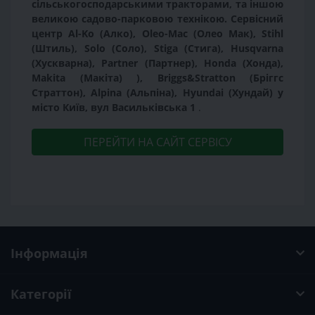
сільськогосподарськими тракторами, та іншою
великою садово-парковою технікою.
Сервісний
центр Al-Ko (Алко), Oleo-Mac (Олео Мак), Stihl
(Штиль), Solo (Соло), Stiga (Стига), Husqvarna
(Хускварна), Partner (Партнер), Honda (Хонда),
Makita (Макіта) ), Briggs&Stratton (Бріггс
Страттон), Alpina (Альпіна), Hyundai (Хундай) у
місто Київ, вул Васильківська 1
.
ПЕРЕЙТИ НА САЙТ СЕРВІСУ
Інформація
Категорії