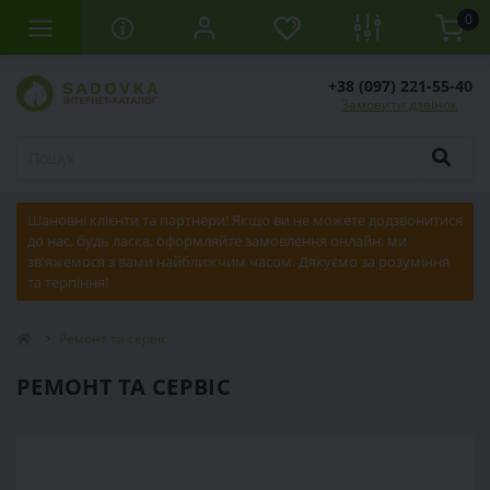
0
+38 (097) 221-55-40
Замовити дзвінок
Шановні клієнти та партнери! Якщо ви не можете додзвонитися
до нас, будь ласка, оформляйте замовлення онлайн, ми
зв'яжемося з вами найближчим часом. Дякуємо за розуміння
та терпіння!
Ремонт та сервіс
РЕМОНТ ТА СЕРВІС