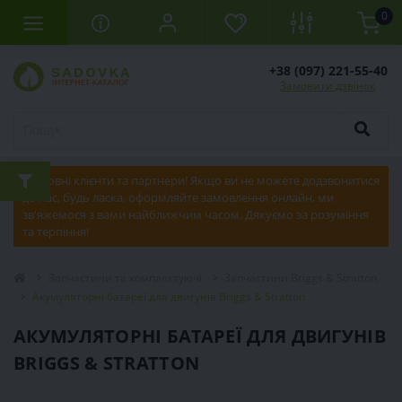
0
+38 (097) 221-55-40
Замовити дзвінок
Шановні клієнти та партнери! Якщо ви не можете додзвонитися
до нас, будь ласка, оформляйте замовлення онлайн, ми
зв'яжемося з вами найближчим часом. Дякуємо за розуміння
та терпіння!
Запчастини та комплектуючі
Запчастини Briggs & Stratton
Акумуляторні батареї для двигунів Briggs & Stratton
АКУМУЛЯТОРНІ БАТАРЕЇ ДЛЯ ДВИГУНІВ
BRIGGS & STRATTON