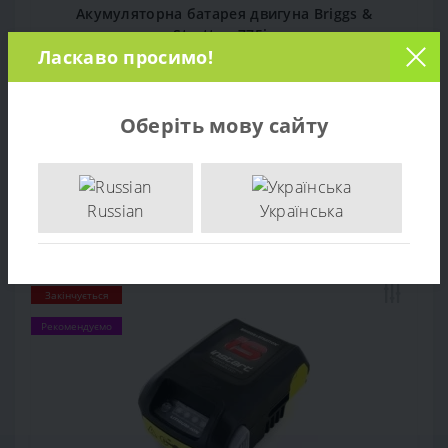
Акумуляторна батарея двигуна Briggs &
Stratton 775is
Ласкаво просимо!
0
5 933 грн.
Оберіть мову сайту
ДО КОШИКА
Russian
Українська
Популярний
Закінчується
Рекомендуємо