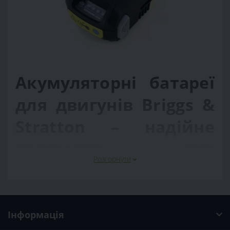
Акумуляторні батареї
для двигунів Briggs &
Stratton – надійне
живлення для
Розгорнути
стабільного запуску
техніки
Акумуляторні батареї для двигунів Briggs & Stratton
Інформація
призначені для забезпечення впевненого запуску та